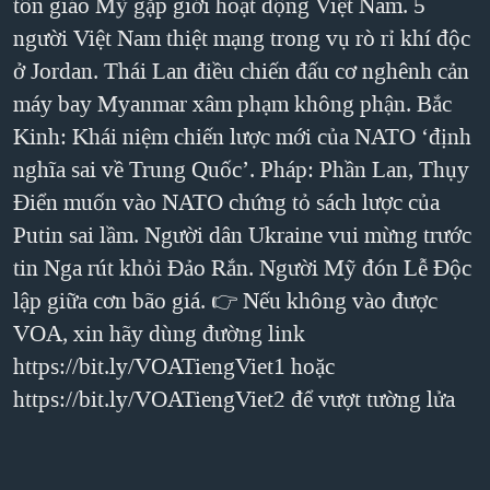
tôn giáo Mỹ gặp giới hoạt động Việt Nam. 5
QUAN HỆ VIỆT MỸ
người Việt Nam thiệt mạng trong vụ rò rỉ khí độc
ở Jordan. Thái Lan điều chiến đấu cơ nghênh cản
máy bay Myanmar xâm phạm không phận. Bắc
Kinh: Khái niệm chiến lược mới của NATO ‘định
nghĩa sai về Trung Quốc’. Pháp: Phần Lan, Thụy
Điển muốn vào NATO chứng tỏ sách lược của
Putin sai lầm. Người dân Ukraine vui mừng trước
tin Nga rút khỏi Đảo Rắn. Người Mỹ đón Lễ Độc
lập giữa cơn bão giá. 👉 Nếu không vào được
VOA, xin hãy dùng đường link
https://bit.ly/VOATiengViet1 hoặc
https://bit.ly/VOATiengViet2 để vượt tường lửa