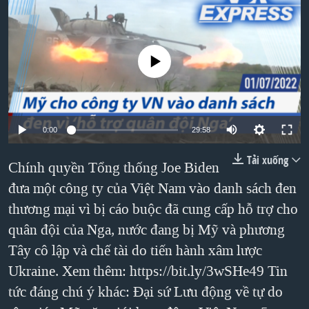
TẠI
VIDEO
"Tìm"
NGƯỜI VIỆT HẢI NGOẠI
HÀNH TRÌNH BẦU CỬ 2024
NGHE
ĐỜI SỐNG
MỘT NĂM CHIẾN TRANH TẠI DẢI GAZA
No media source currently available
KINH TẾ
MẠNG XÃ HỘI
GIẢI MÃ VÀNH ĐAI & CON ĐƯỜNG
KHOA HỌC
NGÀY TỊ NẠN THẾ GIỚI
SỨC KHOẺ
TRỊNH VĨNH BÌNH - NGƯỜI HẠ 'BÊN THẮNG CUỘC'
0:00
29:58
Ngôn ngữ khác
VĂN HOÁ
GROUND ZERO – XƯA VÀ NAY
Tải xuống
THỂ THAO
Chính quyền Tổng thống Joe Biden
CHI PHÍ CHIẾN TRANH AFGHANISTAN
đưa một công ty của Việt Nam vào danh sách đen
GIÁO DỤC
CÁC GIÁ TRỊ CỘNG HÒA Ở VIỆT NAM
thương mại vì bị cáo buộc đã cung cấp hỗ trợ cho
quân đội của Nga, nước đang bị Mỹ và phương
THƯỢNG ĐỈNH TRUMP-KIM TẠI VIỆT NAM
Tây cô lập và chế tài do tiến hành xâm lược
TRỊNH VĨNH BÌNH VS. CHÍNH PHỦ VIỆT NAM
Ukraine. Xem thêm: https://bit.ly/3wSHe49 Tin
NGƯ DÂN VIỆT VÀ LÀN SÓNG TRỘM HẢI SÂM
tức đáng chú ý khác: Đại sứ Lưu động về tự do
BÊN KIA QUỐC LỘ: TIẾNG VỌNG TỪ NÔNG THÔN MỸ