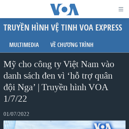
Đường
dẫn
TRUYỀN HÌNH VỆ TINH VOA EXPRESS
truy
TRANG CHỦ
cập
VIỆT NAM
MULTIMEDIA
VỀ CHƯƠNG TRÌNH
Tới
HOA KỲ
nội
Mỹ cho công ty Việt Nam vào
BIỂN ĐÔNG
dung
THẾ GIỚI
danh sách đen vì ‘hỗ trợ quân
chính
BLOG
Tới
đội Nga’ | Truyền hình VOA
điều
DIỄN ĐÀN
1/7/22
hướng
MỤC
chính
01/07/2022
CHUYÊN ĐỀ
TỰ DO BÁO CHÍ
Đi
HỌC TIẾNG ANH
VẠCH TRẦN TIN GIẢ
CHIẾN TRANH THƯƠNG MẠI CỦA MỸ: QUÁ KHỨ VÀ HIỆN
tới