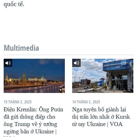
quốc tế.
QUAN HỆ VIỆT MỸ
Multimedia
15 THÁNG 3, 2025
14 THÁNG 3, 2025
Điện Kremlin: Ông Putin
Nga tuyên bố giành lại
đã gửi thông điệp cho
thị trấn lớn nhất ở Kursk
ông Trump về ý tưởng
từ tay Ukraine | VOA
ngừng bắn ở Ukraine |