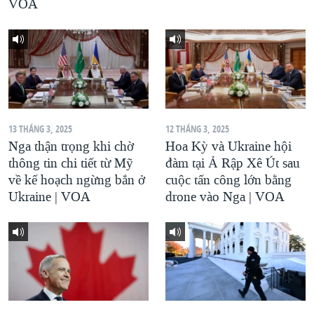
VOA
13 THÁNG 3, 2025
12 THÁNG 3, 2025
Nga thận trọng khi chờ
Hoa Kỳ và Ukraine hội
thông tin chi tiết từ Mỹ
đàm tại Ả Rập Xê Út sau
về kế hoạch ngừng bắn ở
cuộc tấn công lớn bằng
Ukraine | VOA
drone vào Nga | VOA