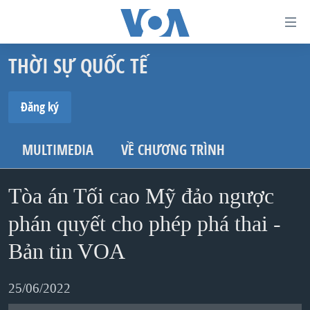
Đường
dẫn
THỜI SỰ QUỐC TẾ
truy
TRANG CHỦ
cập
VIỆT NAM
Đăng ký
Tới
HOA KỲ
ĐĂNG KÝ
nội
MULTIMEDIA
VỀ CHƯƠNG TRÌNH
BIỂN ĐÔNG
dung
Spotify
THẾ GIỚI
chính
Tòa án Tối cao Mỹ đảo ngược
BLOG
Tới
phán quyết cho phép phá thai -
Ðăng ký
điều
DIỄN ĐÀN
hướng
Bản tin VOA
MỤC
chính
CHUYÊN ĐỀ
TỰ DO BÁO CHÍ
Đi
25/06/2022
HỌC TIẾNG ANH
VẠCH TRẦN TIN GIẢ
CHIẾN TRANH THƯƠNG MẠI CỦA MỸ: QUÁ KHỨ VÀ HIỆN
tới