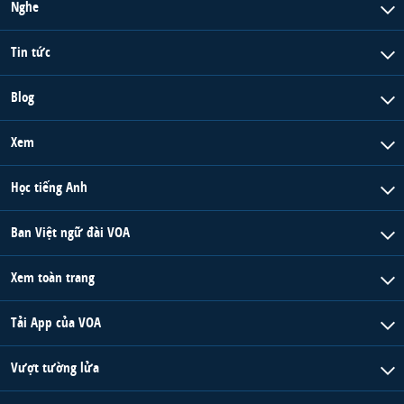
Nghe
Tin tức
Blog
Xem
Học tiếng Anh
Ban Việt ngữ đài VOA
Xem toàn trang
Tải App của VOA
Vượt tường lửa