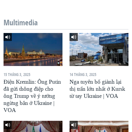
QUAN HỆ VIỆT MỸ
Multimedia
15 THÁNG 3, 2025
14 THÁNG 3, 2025
Điện Kremlin: Ông Putin
Nga tuyên bố giành lại
đã gửi thông điệp cho
thị trấn lớn nhất ở Kursk
ông Trump về ý tưởng
từ tay Ukraine | VOA
ngừng bắn ở Ukraine |
VOA