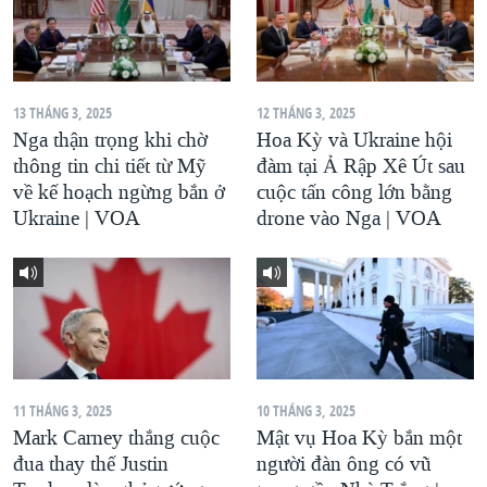
13 THÁNG 3, 2025
12 THÁNG 3, 2025
Nga thận trọng khi chờ
Hoa Kỳ và Ukraine hội
thông tin chi tiết từ Mỹ
đàm tại Ả Rập Xê Út sau
về kế hoạch ngừng bắn ở
cuộc tấn công lớn bằng
Ukraine | VOA
drone vào Nga | VOA
11 THÁNG 3, 2025
10 THÁNG 3, 2025
Mark Carney thắng cuộc
Mật vụ Hoa Kỳ bắn một
đua thay thế Justin
người đàn ông có vũ