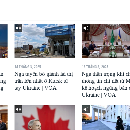
14 THÁNG 3, 2025
13 THÁNG 3, 2025
in
Nga tuyên bố giành lại thị
Nga thận trọng khi c
ông
trấn lớn nhất ở Kursk từ
thông tin chi tiết từ 
ng
tay Ukraine | VOA
kế hoạch ngừng bắn 
Ukraine | VOA