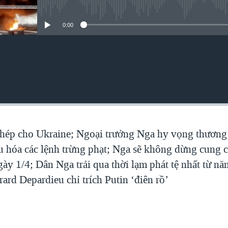
No media source currently avai
0:00
 thép cho Ukraine; Ngoại trưởng Nga hy vọng thương
u hóa các lệnh trừng phạt; Nga sẽ không dừng cung 
ày 1/4; Dân Nga trải qua thời lạm phát tệ nhất từ nă
ard Depardieu chỉ trích Putin ‘điên rồ’