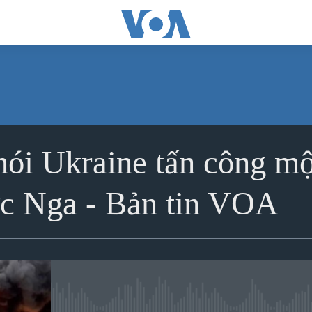
ĐĂNG KÝ
i Ukraine tấn công một
Apple Podcasts
ớc Nga - Bản tin VOA
Spotify
Ðăng ký