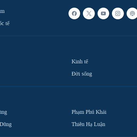
am
ốc tế
Kinh tế
Ðời sống
ùng
Phạm Phú Khải
 Dũng
Thiên Hạ Luận