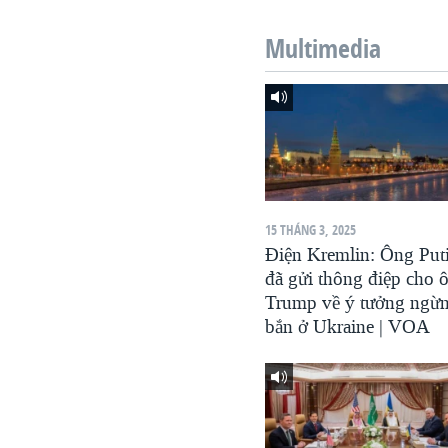
VIỆT NAM
Multimedia
NGƯ DÂN VIỆT VÀ LÀN SÓNG
TRỘM HẢI SÂM
BÊN KIA QUỐC LỘ: TIẾNG VỌNG
TỪ NÔNG THÔN MỸ
QUAN HỆ VIỆT MỸ
15 THÁNG 3, 2025
Điện Kremlin: Ông Put
đã gửi thông điệp cho 
Trump về ý tưởng ngừ
bắn ở Ukraine | VOA