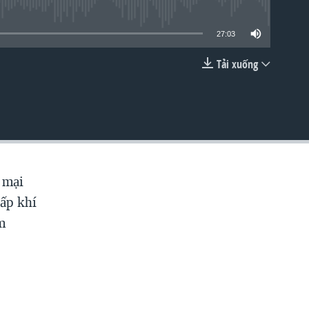
lable
27:03
Tải xuống
EMBED
 mại
cấp khí
m