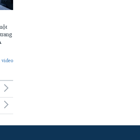
một
trang
A
 video