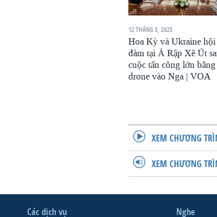
12 THÁNG 3, 2025
Hoa Kỳ và Ukraine hội
đàm tại Ả Rập Xê Út s
cuộc tấn công lớn bằng
drone vào Nga | VOA
XEM CHƯƠNG TRÌ
XEM CHƯƠNG TRÌ
Các dịch vụ
Nghe