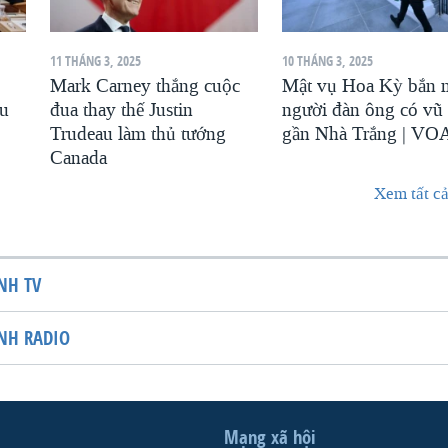
11 THÁNG 3, 2025
10 THÁNG 3, 2025
Mark Carney thắng cuộc
Mật vụ Hoa Kỳ bắn 
au
đua thay thế Justin
người đàn ông có vũ 
Trudeau làm thủ tướng
gần Nhà Trắng | VO
Canada
Xem tất cả
NH TV
NH RADIO
Mạng xã hội