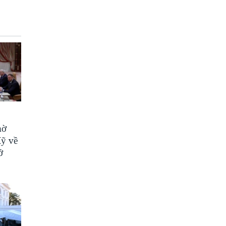
hờ
Mỹ về
ở