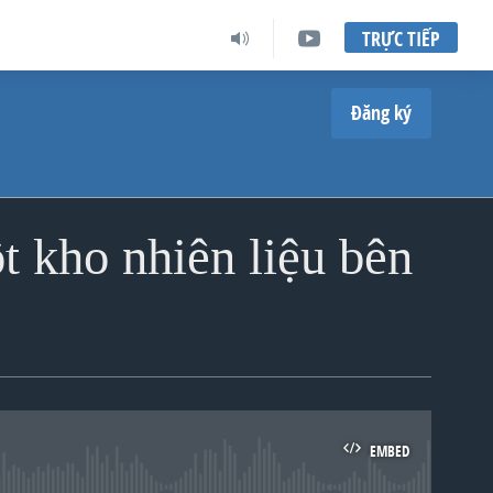
TRỰC TIẾP
Đăng ký
 kho nhiên liệu bên
EMBED