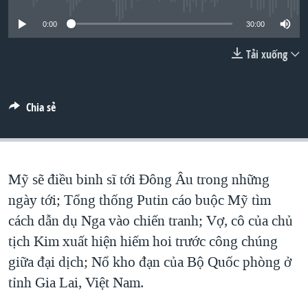
TẠI
VIDEO
"Tìm"
NGƯỜI VIỆT HẢI NGOẠI
0:00
30:00
HÀNH TRÌNH BẦU CỬ 2024
NGHE
ĐỜI SỐNG
Tải xuống
MỘT NĂM CHIẾN TRANH TẠI DẢI GAZA
KINH TẾ
MẠNG XÃ HỘI
GIẢI MÃ VÀNH ĐAI & CON ĐƯỜNG
KHOA HỌC
NGÀY TỊ NẠN THẾ GIỚI
Chia sẻ
SỨC KHOẺ
TRỊNH VĨNH BÌNH - NGƯỜI HẠ 'BÊN THẮNG CUỘC'
Ngôn ngữ khác
VĂN HOÁ
GROUND ZERO – XƯA VÀ NAY
THỂ THAO
Mỹ sẽ điều binh sĩ tới Đông Âu trong những
CHI PHÍ CHIẾN TRANH AFGHANISTAN
GIÁO DỤC
ngày tới; Tổng thống Putin cáo buộc Mỹ tìm
CÁC GIÁ TRỊ CỘNG HÒA Ở VIỆT NAM
cách dẫn dụ Nga vào chiến tranh; Vợ, cô của chủ
THƯỢNG ĐỈNH TRUMP-KIM TẠI VIỆT NAM
tịch Kim xuất hiện hiếm hoi trước công chúng
TRỊNH VĨNH BÌNH VS. CHÍNH PHỦ VIỆT NAM
giữa đại dịch; Nổ kho đạn của Bộ Quốc phòng ở
NGƯ DÂN VIỆT VÀ LÀN SÓNG TRỘM HẢI SÂM
tỉnh Gia Lai, Việt Nam.
BÊN KIA QUỐC LỘ: TIẾNG VỌNG TỪ NÔNG THÔN MỸ