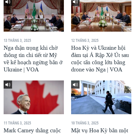
13 THÁNG 3, 2025
12 THÁNG 3, 2025
Nga thận trọng khi chờ
Hoa Kỳ và Ukraine hội
thông tin chi tiết từ Mỹ
đàm tại Ả Rập Xê Út sau
về kế hoạch ngừng bắn ở
cuộc tấn công lớn bằng
Ukraine | VOA
drone vào Nga | VOA
11 THÁNG 3, 2025
10 THÁNG 3, 2025
Mark Carney thắng cuộc
Mật vụ Hoa Kỳ bắn một