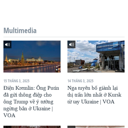
QUAN HỆ VIỆT MỸ
Multimedia
15 THÁNG 3, 2025
14 THÁNG 3, 2025
Điện Kremlin: Ông Putin
Nga tuyên bố giành lại
đã gửi thông điệp cho
thị trấn lớn nhất ở Kursk
ông Trump về ý tưởng
từ tay Ukraine | VOA
ngừng bắn ở Ukraine |
VOA