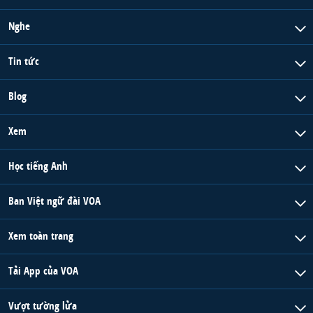
Nghe
Tin tức
Blog
Xem
Học tiếng Anh
Ban Việt ngữ đài VOA
Xem toàn trang
Tải App của VOA
Vượt tường lửa