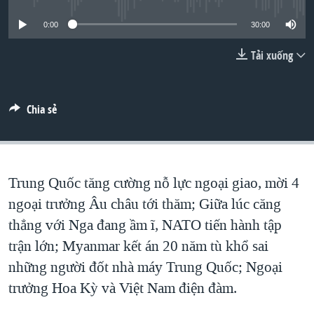
TẠI
VIDEO
"Tìm"
NGƯỜI VIỆT HẢI NGOẠI
0:00
30:00
HÀNH TRÌNH BẦU CỬ 2024
NGHE
ĐỜI SỐNG
Tải xuống
MỘT NĂM CHIẾN TRANH TẠI DẢI GAZA
KINH TẾ
MẠNG XÃ HỘI
GIẢI MÃ VÀNH ĐAI & CON ĐƯỜNG
KHOA HỌC
NGÀY TỊ NẠN THẾ GIỚI
Chia sẻ
SỨC KHOẺ
TRỊNH VĨNH BÌNH - NGƯỜI HẠ 'BÊN THẮNG CUỘC'
Ngôn ngữ khác
VĂN HOÁ
GROUND ZERO – XƯA VÀ NAY
THỂ THAO
Trung Quốc tăng cường nỗ lực ngoại giao, mời 4
CHI PHÍ CHIẾN TRANH AFGHANISTAN
GIÁO DỤC
ngoại trưởng Âu châu tới thăm; Giữa lúc căng
CÁC GIÁ TRỊ CỘNG HÒA Ở VIỆT NAM
thẳng với Nga đang ầm ĩ, NATO tiến hành tập
THƯỢNG ĐỈNH TRUMP-KIM TẠI VIỆT NAM
trận lớn; Myanmar kết án 20 năm tù khổ sai
TRỊNH VĨNH BÌNH VS. CHÍNH PHỦ VIỆT NAM
những người đốt nhà máy Trung Quốc; Ngoại
NGƯ DÂN VIỆT VÀ LÀN SÓNG TRỘM HẢI SÂM
trưởng Hoa Kỳ và Việt Nam điện đàm.
BÊN KIA QUỐC LỘ: TIẾNG VỌNG TỪ NÔNG THÔN MỸ