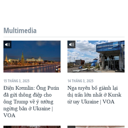
QUAN HỆ VIỆT MỸ
Multimedia
15 THÁNG 3, 2025
14 THÁNG 3, 2025
Điện Kremlin: Ông Putin
Nga tuyên bố giành lại
đã gửi thông điệp cho
thị trấn lớn nhất ở Kursk
ông Trump về ý tưởng
từ tay Ukraine | VOA
ngừng bắn ở Ukraine |
VOA