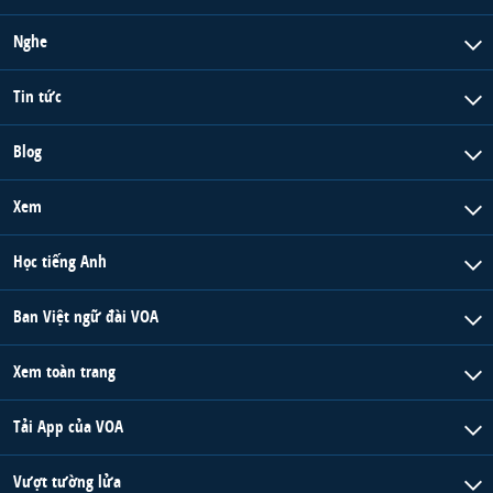
Nghe
Tin tức
Blog
Xem
Học tiếng Anh
Ban Việt ngữ đài VOA
Xem toàn trang
Tải App của VOA
Vượt tường lửa