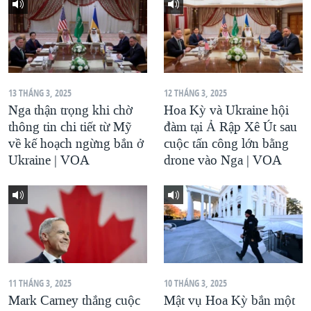
13 THÁNG 3, 2025
12 THÁNG 3, 2025
Nga thận trọng khi chờ
Hoa Kỳ và Ukraine hội
thông tin chi tiết từ Mỹ
đàm tại Ả Rập Xê Út sau
về kế hoạch ngừng bắn ở
cuộc tấn công lớn bằng
Ukraine | VOA
drone vào Nga | VOA
11 THÁNG 3, 2025
10 THÁNG 3, 2025
Mark Carney thắng cuộc
Mật vụ Hoa Kỳ bắn một