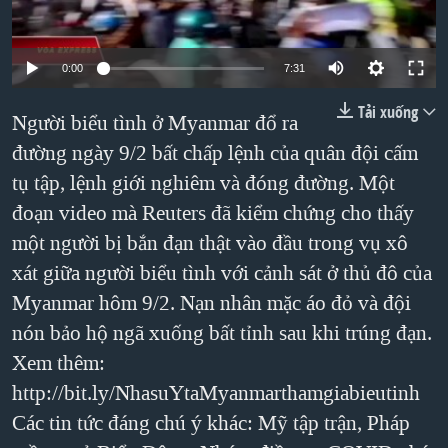
TẠI
VIDEO
"Tìm"
NGƯỜI VIỆT HẢI NGOẠI
HÀNH TRÌNH BẦU CỬ 2024
NGHE
ĐỜI SỐNG
0:00
7:31
MỘT NĂM CHIẾN TRANH TẠI DẢI GAZA
KINH TẾ
Tải xuống
MẠNG XÃ HỘI
GIẢI MÃ VÀNH ĐAI & CON ĐƯỜNG
Người biểu tình ở Myanmar đổ ra
KHOA HỌC
đường ngày 9/2 bất chấp lệnh của quân đội cấm
NGÀY TỊ NẠN THẾ GIỚI
SỨC KHOẺ
tụ tập, lệnh giới nghiêm và đóng đường. Một
TRỊNH VĨNH BÌNH - NGƯỜI HẠ 'BÊN THẮNG CUỘC'
Ngôn ngữ khác
VĂN HOÁ
đoạn video mà Reuters đã kiểm chứng cho thấy
GROUND ZERO – XƯA VÀ NAY
THỂ THAO
một người bị bắn đạn thật vào đầu trong vụ xô
CHI PHÍ CHIẾN TRANH AFGHANISTAN
xát giữa người biểu tình với cảnh sát ở thủ đô của
GIÁO DỤC
CÁC GIÁ TRỊ CỘNG HÒA Ở VIỆT NAM
Myanmar hôm 9/2. Nạn nhân mặc áo đỏ và đội
nón bảo hộ ngã xuống bất tỉnh sau khi trúng đạn.
THƯỢNG ĐỈNH TRUMP-KIM TẠI VIỆT NAM
Xem thêm:
TRỊNH VĨNH BÌNH VS. CHÍNH PHỦ VIỆT NAM
http://bit.ly/NhasuYtaMyanmarthamgiabieutinh
NGƯ DÂN VIỆT VÀ LÀN SÓNG TRỘM HẢI SÂM
Các tin tức đáng chú ý khác: Mỹ tập trận, Pháp
BÊN KIA QUỐC LỘ: TIẾNG VỌNG TỪ NÔNG THÔN MỸ