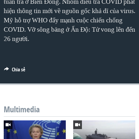
tuần tra ở Biển Đông. Nhóm điều tra COVID phát
QUAN HỆ VIỆT MỸ
hiện thông tin mới về nguồn gốc khả dĩ của virus.
Mỹ hỗ trợ WHO đẩy mạnh cuộc chiến chống
COVID. Vỡ sông băng ở Ấn Độ: Tử vong lên đến
26 người.
Chia sẻ
Multimedia