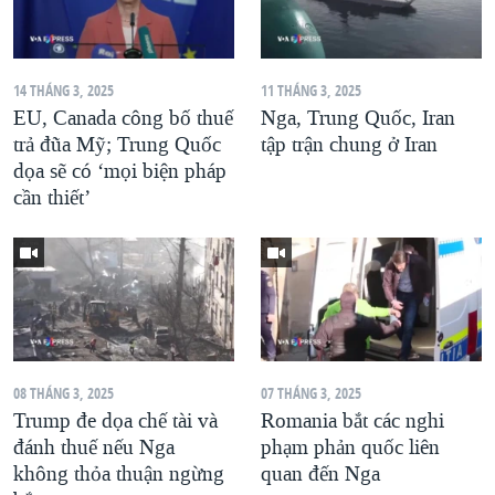
14 THÁNG 3, 2025
11 THÁNG 3, 2025
EU, Canada công bố thuế
Nga, Trung Quốc, Iran
trả đũa Mỹ; Trung Quốc
tập trận chung ở Iran
dọa sẽ có ‘mọi biện pháp
cần thiết’
08 THÁNG 3, 2025
07 THÁNG 3, 2025
Trump đe dọa chế tài và
Romania bắt các nghi
đánh thuế nếu Nga
phạm phản quốc liên
không thỏa thuận ngừng
quan đến Nga