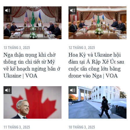
13 THÁNG 3, 2025
12 THÁNG 3, 2025
Nga thận trọng khi chờ
Hoa Kỳ và Ukraine hội
thông tin chi tiết từ Mỹ
đàm tại Ả Rập Xê Út sau
về kế hoạch ngừng bắn ở
cuộc tấn công lớn bằng
Ukraine | VOA
drone vào Nga | VOA
11 THÁNG 3, 2025
10 THÁNG 3, 2025