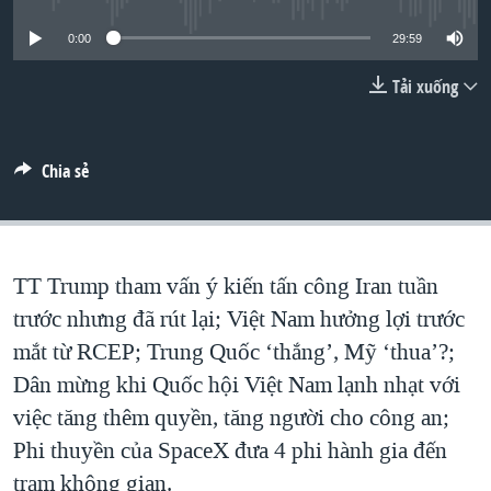
TẠI
VIDEO
"Tìm"
NGƯỜI VIỆT HẢI NGOẠI
0:00
29:59
HÀNH TRÌNH BẦU CỬ 2024
NGHE
ĐỜI SỐNG
Tải xuống
MỘT NĂM CHIẾN TRANH TẠI DẢI GAZA
KINH TẾ
MẠNG XÃ HỘI
GIẢI MÃ VÀNH ĐAI & CON ĐƯỜNG
KHOA HỌC
NGÀY TỊ NẠN THẾ GIỚI
Chia sẻ
SỨC KHOẺ
TRỊNH VĨNH BÌNH - NGƯỜI HẠ 'BÊN THẮNG CUỘC'
Ngôn ngữ khác
VĂN HOÁ
GROUND ZERO – XƯA VÀ NAY
THỂ THAO
TT Trump tham vấn ý kiến tấn công Iran tuần
CHI PHÍ CHIẾN TRANH AFGHANISTAN
GIÁO DỤC
trước nhưng đã rút lại; Việt Nam hưởng lợi trước
CÁC GIÁ TRỊ CỘNG HÒA Ở VIỆT NAM
mắt từ RCEP; Trung Quốc ‘thắng’, Mỹ ‘thua’?;
THƯỢNG ĐỈNH TRUMP-KIM TẠI VIỆT NAM
Dân mừng khi Quốc hội Việt Nam lạnh nhạt với
TRỊNH VĨNH BÌNH VS. CHÍNH PHỦ VIỆT NAM
việc tăng thêm quyền, tăng người cho công an;
NGƯ DÂN VIỆT VÀ LÀN SÓNG TRỘM HẢI SÂM
Phi thuyền của SpaceX đưa 4 phi hành gia đến
trạm không gian.
BÊN KIA QUỐC LỘ: TIẾNG VỌNG TỪ NÔNG THÔN MỸ