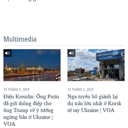
QUAN HỆ VIỆT MỸ
Multimedia
15 THÁNG 3, 2025
14 THÁNG 3, 2025
Điện Kremlin: Ông Putin
Nga tuyên bố giành lại
đã gửi thông điệp cho
thị trấn lớn nhất ở Kursk
ông Trump về ý tưởng
từ tay Ukraine | VOA
ngừng bắn ở Ukraine |
VOA