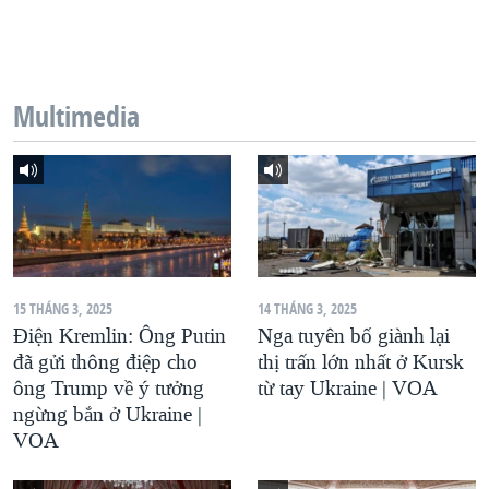
QUAN HỆ VIỆT MỸ
Multimedia
15 THÁNG 3, 2025
14 THÁNG 3, 2025
Điện Kremlin: Ông Putin
Nga tuyên bố giành lại
đã gửi thông điệp cho
thị trấn lớn nhất ở Kursk
ông Trump về ý tưởng
từ tay Ukraine | VOA
ngừng bắn ở Ukraine |
VOA