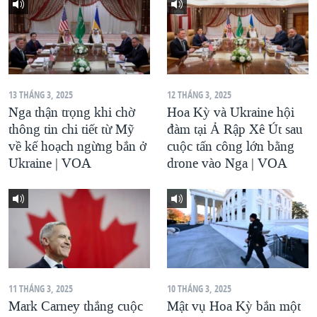
13 THÁNG 3, 2025
12 THÁNG 3, 2025
Nga thận trọng khi chờ
Hoa Kỳ và Ukraine hội
thông tin chi tiết từ Mỹ
đàm tại Ả Rập Xê Út sau
về kế hoạch ngừng bắn ở
cuộc tấn công lớn bằng
Ukraine | VOA
drone vào Nga | VOA
11 THÁNG 3, 2025
10 THÁNG 3, 2025
Mark Carney thắng cuộc
Mật vụ Hoa Kỳ bắn một