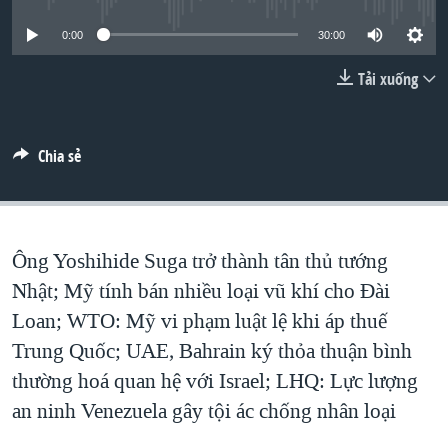
TẠI
VIDEO
"Tìm"
NGƯỜI VIỆT HẢI NGOẠI
0:00
30:00
HÀNH TRÌNH BẦU CỬ 2024
NGHE
ĐỜI SỐNG
Tải xuống
MỘT NĂM CHIẾN TRANH TẠI DẢI GAZA
KINH TẾ
MẠNG XÃ HỘI
GIẢI MÃ VÀNH ĐAI & CON ĐƯỜNG
KHOA HỌC
NGÀY TỊ NẠN THẾ GIỚI
Chia sẻ
SỨC KHOẺ
TRỊNH VĨNH BÌNH - NGƯỜI HẠ 'BÊN THẮNG CUỘC'
Ngôn ngữ khác
VĂN HOÁ
GROUND ZERO – XƯA VÀ NAY
THỂ THAO
Ông Yoshihide Suga trở thành tân thủ tướng
CHI PHÍ CHIẾN TRANH AFGHANISTAN
GIÁO DỤC
Nhật; Mỹ tính bán nhiều loại vũ khí cho Đài
CÁC GIÁ TRỊ CỘNG HÒA Ở VIỆT NAM
Loan; WTO: Mỹ vi phạm luật lệ khi áp thuế
THƯỢNG ĐỈNH TRUMP-KIM TẠI VIỆT NAM
Trung Quốc; UAE, Bahrain ký thỏa thuận bình
TRỊNH VĨNH BÌNH VS. CHÍNH PHỦ VIỆT NAM
thường hoá quan hệ với Israel; LHQ: Lực lượng
NGƯ DÂN VIỆT VÀ LÀN SÓNG TRỘM HẢI SÂM
an ninh Venezuela gây tội ác chống nhân loại
BÊN KIA QUỐC LỘ: TIẾNG VỌNG TỪ NÔNG THÔN MỸ