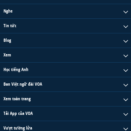
Nghe
Tin tức
Blog
Xem
Học tiếng Anh
Ban Việt ngữ đài VOA
Xem toàn trang
Tải App của VOA
Vượt tường lửa