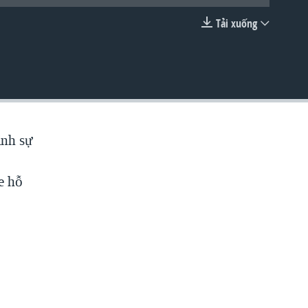
Tải xuống
EMBED
ãnh sự
g
e hỗ