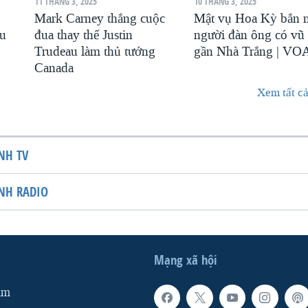
11 THÁNG 3, 2025
10 THÁNG 3, 2025
Mark Carney thắng cuộc
Mật vụ Hoa Kỳ bắn 
au
đua thay thế Justin
người đàn ông có vũ 
Trudeau làm thủ tướng
gần Nhà Trắng | VO
Canada
Xem tất cả
NH TV
NH RADIO
Mạng xã hội
am