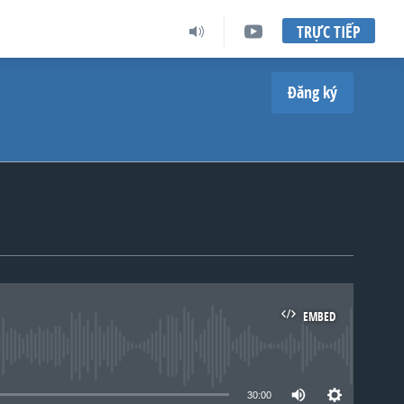
TRỰC TIẾP
Đăng ký
EMBED
lable
30:00