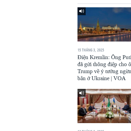
VIỆT NAM
NGƯ DÂN VIỆT VÀ LÀN SÓNG
TRỘM HẢI SÂM
BÊN KIA QUỐC LỘ: TIẾNG VỌNG
TỪ NÔNG THÔN MỸ
QUAN HỆ VIỆT MỸ
15 THÁNG 3, 2025
Điện Kremlin: Ông Put
đã gửi thông điệp cho 
Trump về ý tưởng ngừ
bắn ở Ukraine | VOA