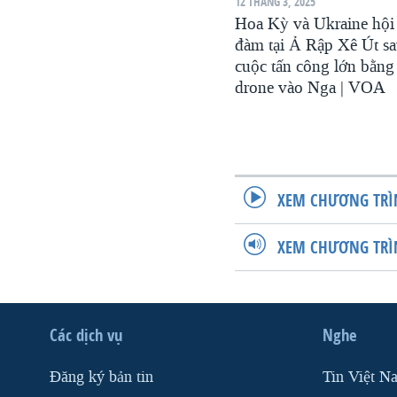
12 THÁNG 3, 2025
Hoa Kỳ và Ukraine hội
đàm tại Ả Rập Xê Út s
cuộc tấn công lớn bằng
drone vào Nga | VOA
XEM CHƯƠNG TRÌ
XEM CHƯƠNG TRÌ
Các dịch vụ
Nghe
Ðăng ký bản tin
Tin Việt N