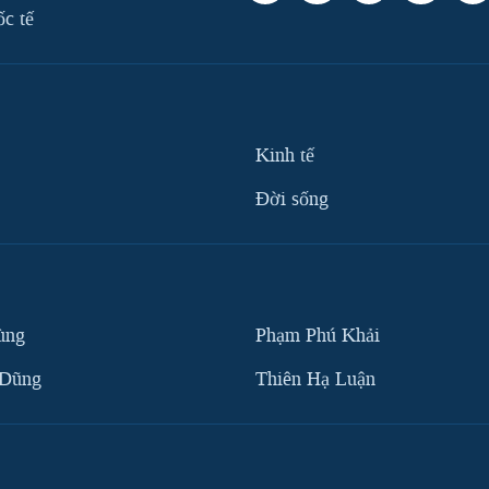
ốc tế
Kinh tế
Ðời sống
ùng
Phạm Phú Khải
 Dũng
Thiên Hạ Luận