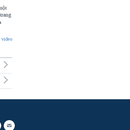
một
trang
A
 video