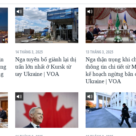
14 THÁNG 3, 2025
13 THÁNG 3, 2025
in
Nga tuyên bố giành lại thị
Nga thận trọng khi c
ông
trấn lớn nhất ở Kursk từ
thông tin chi tiết từ 
ng
tay Ukraine | VOA
kế hoạch ngừng bắn 
Ukraine | VOA