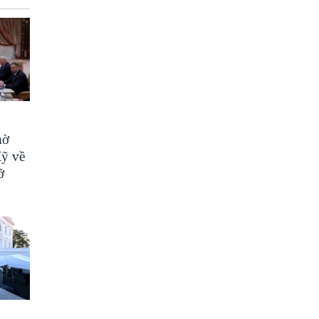
hờ
Mỹ về
ở