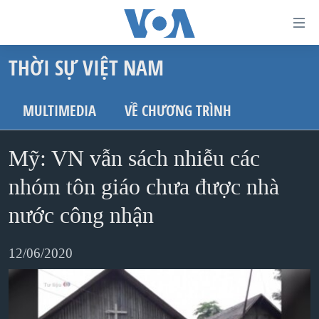
Đường
dẫn
THỜI SỰ VIỆT NAM
truy
TRANG CHỦ
cập
VIỆT NAM
MULTIMEDIA
VỀ CHƯƠNG TRÌNH
Tới
HOA KỲ
nội
Mỹ: VN vẫn sách nhiễu các
BIỂN ĐÔNG
dung
THẾ GIỚI
nhóm tôn giáo chưa được nhà
chính
BLOG
Tới
nước công nhận
điều
DIỄN ĐÀN
hướng
12/06/2020
MỤC
chính
CHUYÊN ĐỀ
TỰ DO BÁO CHÍ
Đi
HỌC TIẾNG ANH
VẠCH TRẦN TIN GIẢ
CHIẾN TRANH THƯƠNG MẠI CỦA MỸ: QUÁ KHỨ VÀ HIỆN
tới