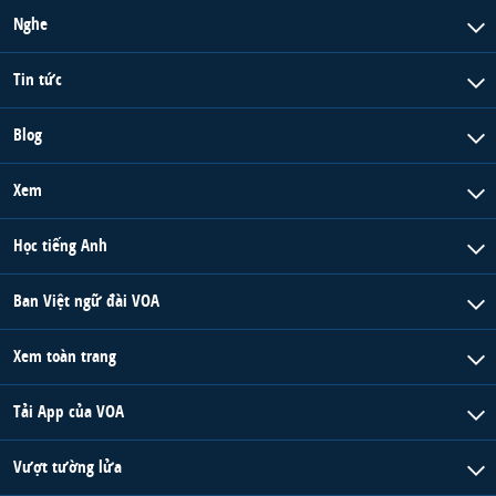
Nghe
Tin tức
Blog
Xem
Học tiếng Anh
Ban Việt ngữ đài VOA
Xem toàn trang
Tải App của VOA
Vượt tường lửa