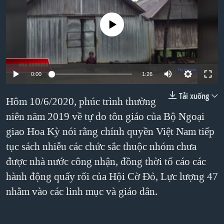
TẠI
VIDEO
"Tìm"
NGƯỜI VIỆT HẢI NGOẠI
HÀNH TRÌNH BẦU CỬ 2024
No media source currently available
NGHE
ĐỜI SỐNG
MỘT NĂM CHIẾN TRANH TẠI DẢI GAZA
KINH TẾ
MẠNG XÃ HỘI
GIẢI MÃ VÀNH ĐAI & CON ĐƯỜNG
KHOA HỌC
NGÀY TỊ NẠN THẾ GIỚI
0:00
1:26
SỨC KHOẺ
TRỊNH VĨNH BÌNH - NGƯỜI HẠ 'BÊN THẮNG CUỘC'
Tải xuống
Hôm 10/6/2020, phúc trình thường
Ngôn ngữ khác
VĂN HOÁ
GROUND ZERO – XƯA VÀ NAY
niên năm 2019 về tự do tôn giáo của Bộ Ngoại
THỂ THAO
CHI PHÍ CHIẾN TRANH AFGHANISTAN
giao Hoa Kỳ nói rằng chính quyền Việt Nam tiếp
GIÁO DỤC
tục sách nhiễu các chức sắc thuộc nhóm chưa
CÁC GIÁ TRỊ CỘNG HÒA Ở VIỆT NAM
được nhà nước công nhận, đồng thời tố cáo các
THƯỢNG ĐỈNH TRUMP-KIM TẠI VIỆT NAM
hành động quấy rối của Hội Cờ Đỏ, Lực lượng 47
TRỊNH VĨNH BÌNH VS. CHÍNH PHỦ VIỆT NAM
nhằm vào các linh mục và giáo dân.
NGƯ DÂN VIỆT VÀ LÀN SÓNG TRỘM HẢI SÂM
BÊN KIA QUỐC LỘ: TIẾNG VỌNG TỪ NÔNG THÔN MỸ