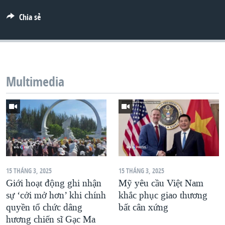
QUAN HỆ VIỆT MỸ
Chia sẻ
Multimedia
15 THÁNG 3, 2025
15 THÁNG 3, 2025
Giới hoạt động ghi nhận
Mỹ yêu cầu Việt Nam
sự ‘cởi mở hơn’ khi chính
khắc phục giao thương
quyền tổ chức dâng
bất cân xứng
hương chiến sĩ Gạc Ma