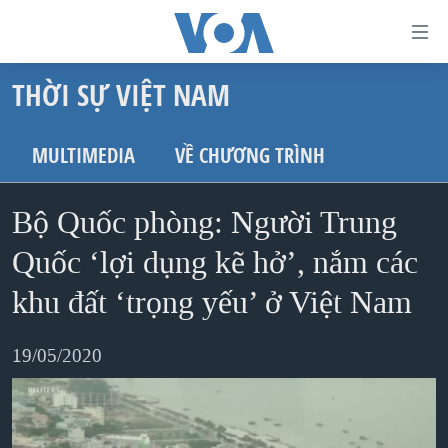
Đường
dẫn
THỜI SỰ VIỆT NAM
truy
TRANG CHỦ
cập
VIỆT NAM
MULTIMEDIA
VỀ CHƯƠNG TRÌNH
Tới
HOA KỲ
nội
Bộ Quốc phòng: Người Trung
BIỂN ĐÔNG
dung
THẾ GIỚI
Quốc ‘lợi dụng kẽ hở’, nắm các
chính
BLOG
Tới
khu đất ‘trọng yếu’ ở Việt Nam
điều
DIỄN ĐÀN
hướng
19/05/2020
MỤC
chính
CHUYÊN ĐỀ
TỰ DO BÁO CHÍ
Đi
HỌC TIẾNG ANH
VẠCH TRẦN TIN GIẢ
CHIẾN TRANH THƯƠNG MẠI CỦA MỸ: QUÁ KHỨ VÀ HIỆN
tới