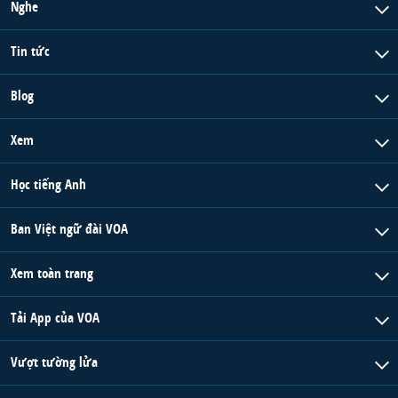
Nghe
Tin tức
Blog
Xem
Học tiếng Anh
Ban Việt ngữ đài VOA
Xem toàn trang
Tải App của VOA
Vượt tường lửa