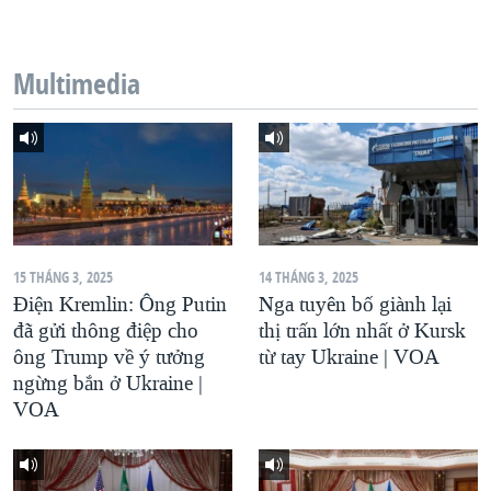
QUAN HỆ VIỆT MỸ
Multimedia
15 THÁNG 3, 2025
14 THÁNG 3, 2025
Điện Kremlin: Ông Putin
Nga tuyên bố giành lại
đã gửi thông điệp cho
thị trấn lớn nhất ở Kursk
ông Trump về ý tưởng
từ tay Ukraine | VOA
ngừng bắn ở Ukraine |
VOA