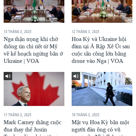
13 THÁNG 3, 2025
12 THÁNG 3, 2025
Nga thận trọng khi chờ
Hoa Kỳ và Ukraine hội
thông tin chi tiết từ Mỹ
đàm tại Ả Rập Xê Út sau
về kế hoạch ngừng bắn ở
cuộc tấn công lớn bằng
Ukraine | VOA
drone vào Nga | VOA
11 THÁNG 3, 2025
10 THÁNG 3, 2025
Mark Carney thắng cuộc
Mật vụ Hoa Kỳ bắn một
đua thay thế Justin
người đàn ông có vũ