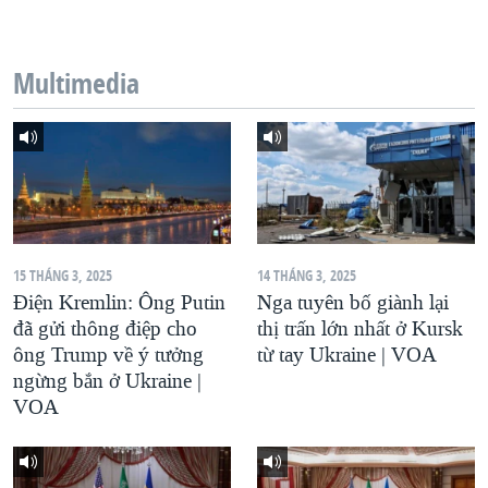
QUAN HỆ VIỆT MỸ
Multimedia
15 THÁNG 3, 2025
14 THÁNG 3, 2025
Điện Kremlin: Ông Putin
Nga tuyên bố giành lại
đã gửi thông điệp cho
thị trấn lớn nhất ở Kursk
ông Trump về ý tưởng
từ tay Ukraine | VOA
ngừng bắn ở Ukraine |
VOA