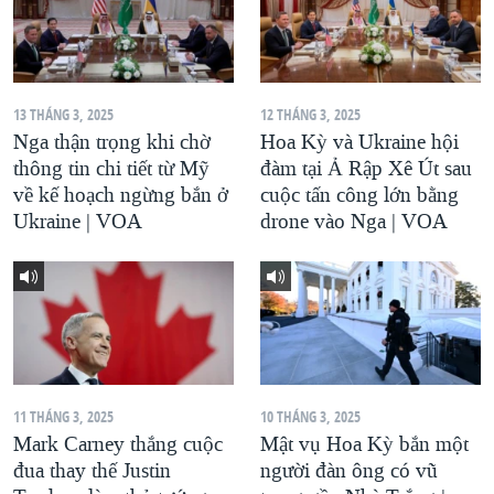
13 THÁNG 3, 2025
12 THÁNG 3, 2025
Nga thận trọng khi chờ
Hoa Kỳ và Ukraine hội
thông tin chi tiết từ Mỹ
đàm tại Ả Rập Xê Út sau
về kế hoạch ngừng bắn ở
cuộc tấn công lớn bằng
Ukraine | VOA
drone vào Nga | VOA
11 THÁNG 3, 2025
10 THÁNG 3, 2025
Mark Carney thắng cuộc
Mật vụ Hoa Kỳ bắn một
đua thay thế Justin
người đàn ông có vũ