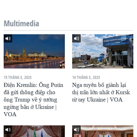
QUAN HỆ VIỆT MỸ
Multimedia
15 THÁNG 3, 2025
14 THÁNG 3, 2025
Điện Kremlin: Ông Putin
Nga tuyên bố giành lại
đã gửi thông điệp cho
thị trấn lớn nhất ở Kursk
ông Trump về ý tưởng
từ tay Ukraine | VOA
ngừng bắn ở Ukraine |
VOA