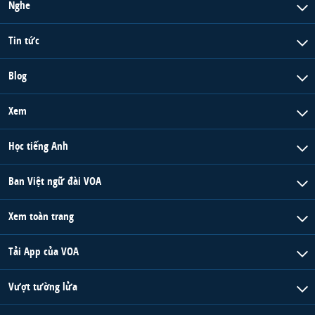
Nghe
Tin tức
Blog
Xem
Học tiếng Anh
Ban Việt ngữ đài VOA
Xem toàn trang
Tải App của VOA
Vượt tường lửa