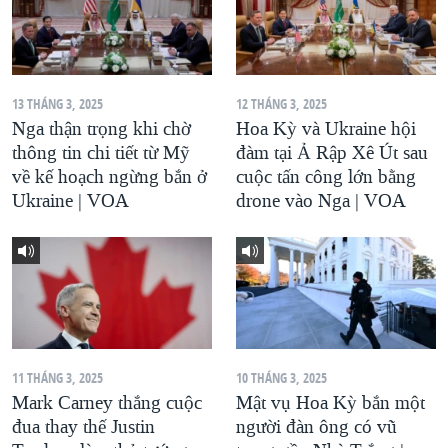
13 THÁNG 3, 2025
12 THÁNG 3, 2025
Nga thận trọng khi chờ
Hoa Kỳ và Ukraine hội
thông tin chi tiết từ Mỹ
đàm tại Ả Rập Xê Út sau
về kế hoạch ngừng bắn ở
cuộc tấn công lớn bằng
Ukraine | VOA
drone vào Nga | VOA
11 THÁNG 3, 2025
10 THÁNG 3, 2025
Mark Carney thắng cuộc
Mật vụ Hoa Kỳ bắn một
đua thay thế Justin
người đàn ông có vũ