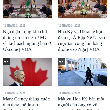
13 THÁNG 3, 2025
12 THÁNG 3, 2025
Nga thận trọng khi chờ
Hoa Kỳ và Ukraine hội
thông tin chi tiết từ Mỹ
đàm tại Ả Rập Xê Út sau
về kế hoạch ngừng bắn ở
cuộc tấn công lớn bằng
Ukraine | VOA
drone vào Nga | VOA
11 THÁNG 3, 2025
10 THÁNG 3, 2025
Mark Carney thắng cuộc
Mật vụ Hoa Kỳ bắn một
đua thay thế Justin
người đàn ông có vũ