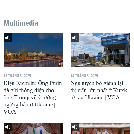
QUAN HỆ VIỆT MỸ
Multimedia
15 THÁNG 3, 2025
14 THÁNG 3, 2025
Điện Kremlin: Ông Putin
Nga tuyên bố giành lại
đã gửi thông điệp cho
thị trấn lớn nhất ở Kursk
ông Trump về ý tưởng
từ tay Ukraine | VOA
ngừng bắn ở Ukraine |
VOA