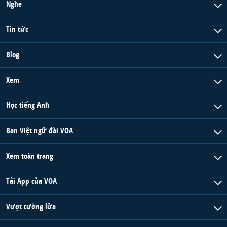
Nghe
Tin tức
Blog
Xem
Học tiếng Anh
Ban Việt ngữ đài VOA
Xem toàn trang
Tải App của VOA
Vượt tường lửa