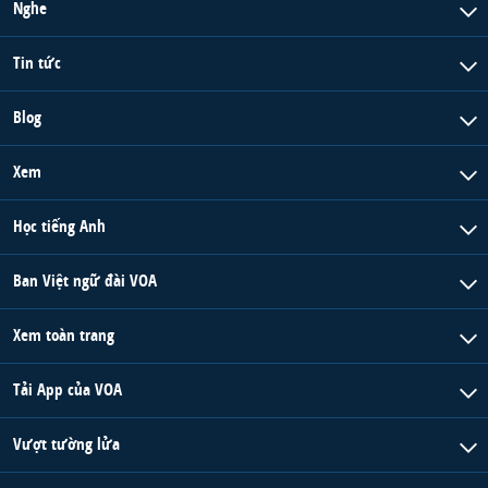
Nghe
Tin tức
Blog
Xem
Học tiếng Anh
Ban Việt ngữ đài VOA
Xem toàn trang
Tải App của VOA
Vượt tường lửa