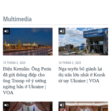
QUAN HỆ VIỆT MỸ
Multimedia
15 THÁNG 3, 2025
14 THÁNG 3, 2025
Điện Kremlin: Ông Putin
Nga tuyên bố giành lại
đã gửi thông điệp cho
thị trấn lớn nhất ở Kursk
ông Trump về ý tưởng
từ tay Ukraine | VOA
ngừng bắn ở Ukraine |
VOA