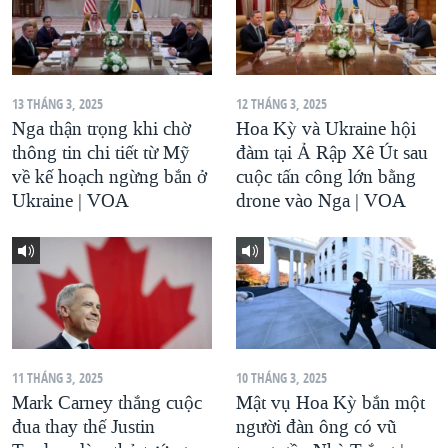
13 THÁNG 3, 2025
12 THÁNG 3, 2025
Nga thận trọng khi chờ
Hoa Kỳ và Ukraine hội
thông tin chi tiết từ Mỹ
đàm tại Ả Rập Xê Út sau
về kế hoạch ngừng bắn ở
cuộc tấn công lớn bằng
Ukraine | VOA
drone vào Nga | VOA
11 THÁNG 3, 2025
10 THÁNG 3, 2025
Mark Carney thắng cuộc
Mật vụ Hoa Kỳ bắn một
đua thay thế Justin
người đàn ông có vũ