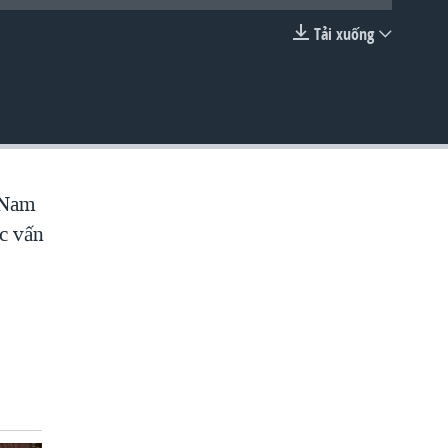
Tải xuống
EMBED
t Nam
ác vấn