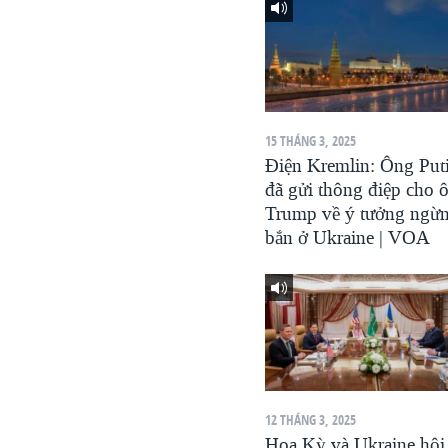
VIỆT NAM
NGƯ DÂN VIỆT VÀ LÀN SÓNG
TRỘM HẢI SÂM
BÊN KIA QUỐC LỘ: TIẾNG VỌNG
TỪ NÔNG THÔN MỸ
15 THÁNG 3, 2025
Điện Kremlin: Ông Put
QUAN HỆ VIỆT MỸ
đã gửi thông điệp cho 
Trump về ý tưởng ngừ
bắn ở Ukraine | VOA
12 THÁNG 3, 2025
Hoa Kỳ và Ukraine hội