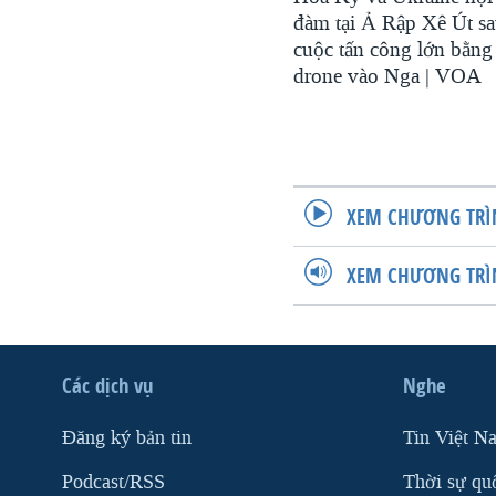
đàm tại Ả Rập Xê Út s
cuộc tấn công lớn bằng
drone vào Nga | VOA
XEM CHƯƠNG TRÌ
XEM CHƯƠNG TRÌ
Các dịch vụ
Nghe
Ðăng ký bản tin
Tin Việt N
Podcast/RSS
Thời sự qu