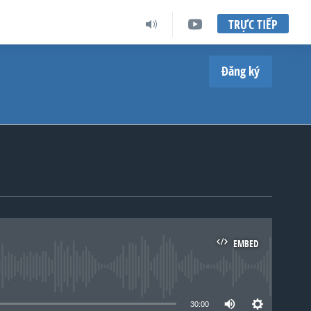
TRỰC TIẾP
Đăng ký
EMBED
lable
30:00