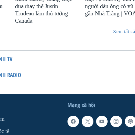
au
đua thay thế Justin
người đàn ông có vũ 
Trudeau làm thủ tướng
gần Nhà Trắng | VO
Canada
Xem tất cả
NH TV
NH RADIO
Mạng xã hội
am
ốc tế