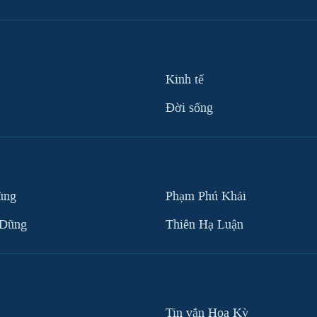
Kinh tế
Ðời sống
ùng
Phạm Phú Khải
 Dũng
Thiên Hạ Luận
Tin vắn Hoa Kỳ