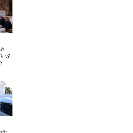
hờ
Mỹ về
ở
một