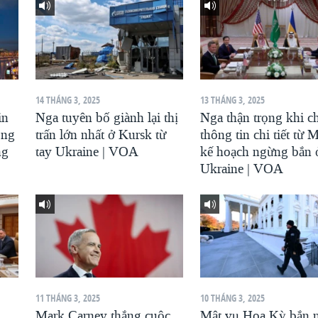
14 THÁNG 3, 2025
13 THÁNG 3, 2025
in
Nga tuyên bố giành lại thị
Nga thận trọng khi c
ông
trấn lớn nhất ở Kursk từ
thông tin chi tiết từ 
ng
tay Ukraine | VOA
kế hoạch ngừng bắn 
Ukraine | VOA
11 THÁNG 3, 2025
10 THÁNG 3, 2025
Mark Carney thắng cuộc
Mật vụ Hoa Kỳ bắn 