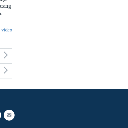
trang
A
 video