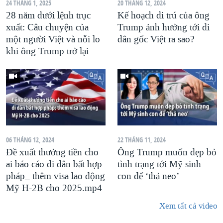
24 THÁNG 1, 2025
20 THÁNG 12, 2024
28 năm dưới lệnh trục
Kế hoạch di trú của ông
xuất: Câu chuyện của
Trump ảnh hưởng tới di
một người Việt và nỗi lo
dân gốc Việt ra sao?
khi ông Trump trở lại
06 THÁNG 12, 2024
22 THÁNG 11, 2024
Đề xuất thưởng tiền cho
Ông Trump muốn dẹp bỏ
ai báo cáo di dân bất hợp
tình trạng tới Mỹ sinh
pháp_ thêm visa lao động
con để ‘thả neo’
Mỹ H-2B cho 2025.mp4
Xem tất cả video