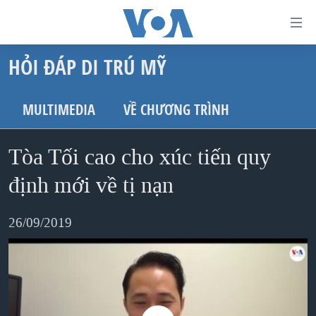
Đường
dẫn
HỎI ĐÁP DI TRÚ MỸ
truy
TRANG CHỦ
cập
VIỆT NAM
MULTIMEDIA
VỀ CHƯƠNG TRÌNH
Tới
HOA KỲ
nội
Tòa Tối cao cho xúc tiến quy
BIỂN ĐÔNG
dung
THẾ GIỚI
định mới về tị nạn
chính
BLOG
Tới
26/09/2019
điều
DIỄN ĐÀN
hướng
MỤC
chính
CHUYÊN ĐỀ
TỰ DO BÁO CHÍ
Đi
HỌC TIẾNG ANH
VẠCH TRẦN TIN GIẢ
CHIẾN TRANH THƯƠNG MẠI CỦA MỸ: QUÁ KHỨ VÀ HIỆN
tới