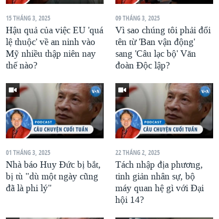
15 THÁNG 3, 2025
09 THÁNG 3, 2025
Hậu quả của việc EU 'quá
Vì sao chúng tôi phải đổi
lệ thuộc' về an ninh vào
tên từ 'Ban vận động'
Mỹ nhiều thập niên nay
sang 'Câu lạc bộ' Văn
thế nào?
đoàn Độc lập?
01 THÁNG 3, 2025
22 THÁNG 2, 2025
Nhà báo Huy Đức bị bắt,
Tách nhập địa phương,
bị tù "dù một ngày cũng
tinh giản nhân sự, bộ
đã là phi lý"
máy quan hệ gì với Đại
hội 14?