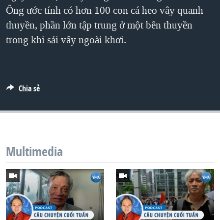
Ông ước tính có hơn 100 con cá heo vây quanh
QUAN HỆ VIỆT MỸ
thuyền, phần lớn tập trung ở một bên thuyền
trong khi sải vây ngoài khơi.
Chia sẻ
Multimedia