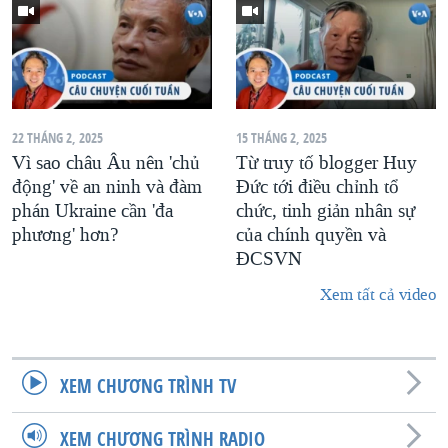
22 THÁNG 2, 2025
15 THÁNG 2, 2025
Vì sao châu Âu nên 'chủ
Từ truy tố blogger Huy
động' về an ninh và đàm
Đức tới điều chỉnh tổ
phán Ukraine cần 'đa
chức, tinh giản nhân sự
phương' hơn?
của chính quyền và
ĐCSVN
Xem tất cả video
XEM CHƯƠNG TRÌNH TV
XEM CHƯƠNG TRÌNH RADIO