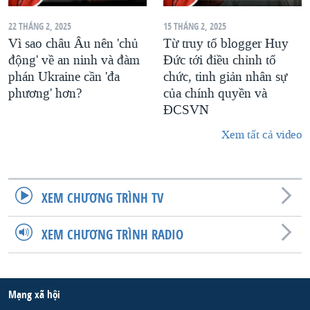
22 THÁNG 2, 2025
15 THÁNG 2, 2025
Vì sao châu Âu nên 'chủ
Từ truy tố blogger Huy
động' về an ninh và đàm
Đức tới điều chỉnh tổ
phán Ukraine cần 'đa
chức, tinh giản nhân sự
phương' hơn?
của chính quyền và
ĐCSVN
Xem tất cả video
XEM CHƯƠNG TRÌNH TV
XEM CHƯƠNG TRÌNH RADIO
Mạng xã hội