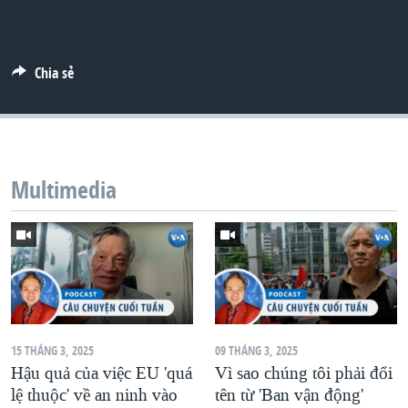
QUAN HỆ VIỆT MỸ
Chia sẻ
Multimedia
15 THÁNG 3, 2025
09 THÁNG 3, 2025
Hậu quả của việc EU 'quá
Vì sao chúng tôi phải đổi
lệ thuộc' về an ninh vào
tên từ 'Ban vận động'