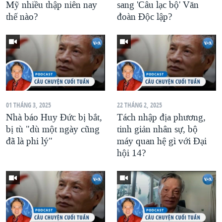
Mỹ nhiều thập niên nay
sang 'Câu lạc bộ' Văn
thế nào?
đoàn Độc lập?
01 THÁNG 3, 2025
22 THÁNG 2, 2025
Nhà báo Huy Đức bị bắt,
Tách nhập địa phương,
bị tù "dù một ngày cũng
tinh giản nhân sự, bộ
đã là phi lý"
máy quan hệ gì với Đại
hội 14?