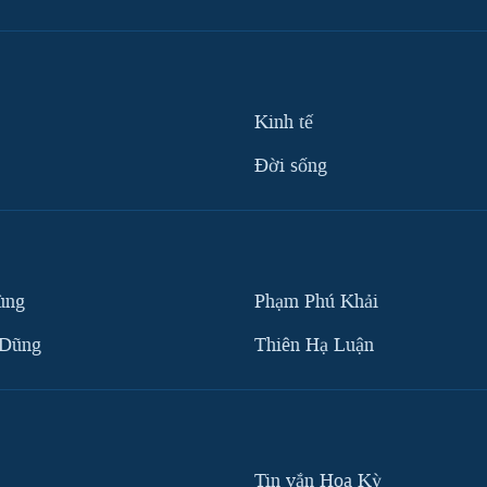
Kinh tế
Ðời sống
ùng
Phạm Phú Khải
 Dũng
Thiên Hạ Luận
Tin vắn Hoa Kỳ