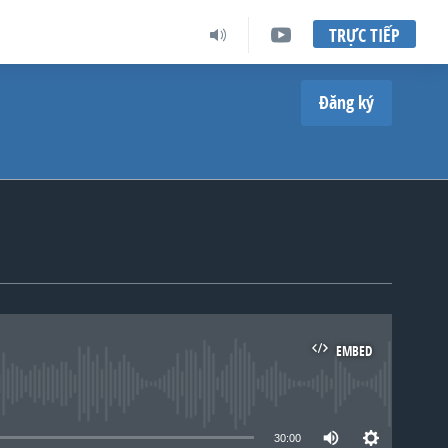
TRỰC TIẾP
Đăng ký
EMBED
lable
30:00