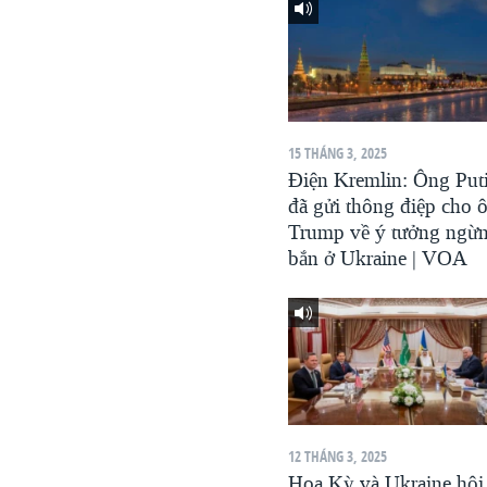
VIỆT NAM
NGƯ DÂN VIỆT VÀ LÀN SÓNG
TRỘM HẢI SÂM
BÊN KIA QUỐC LỘ: TIẾNG VỌNG
TỪ NÔNG THÔN MỸ
15 THÁNG 3, 2025
Điện Kremlin: Ông Put
QUAN HỆ VIỆT MỸ
đã gửi thông điệp cho 
Trump về ý tưởng ngừ
bắn ở Ukraine | VOA
12 THÁNG 3, 2025
Hoa Kỳ và Ukraine hội