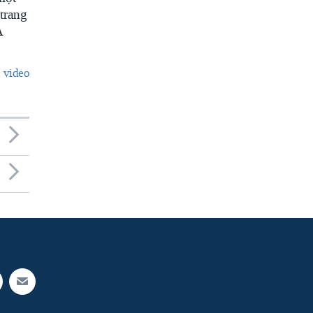
trang
A
 video