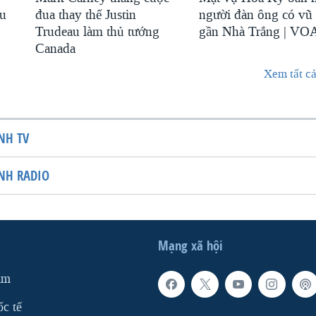
au
đua thay thế Justin
người đàn ông có vũ 
Trudeau làm thủ tướng
gần Nhà Trắng | VO
Canada
Xem tất cả
NH TV
NH RADIO
Mạng xã hội
am
ốc tế