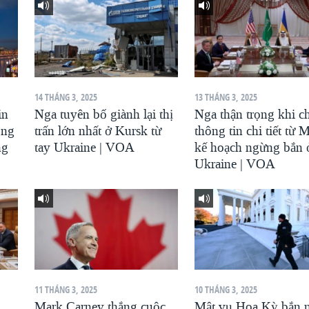
14 THÁNG 3, 2025
13 THÁNG 3, 2025
in
Nga tuyên bố giành lại thị
Nga thận trọng khi c
ông
trấn lớn nhất ở Kursk từ
thông tin chi tiết từ 
ng
tay Ukraine | VOA
kế hoạch ngừng bắn 
Ukraine | VOA
11 THÁNG 3, 2025
10 THÁNG 3, 2025
Mark Carney thắng cuộc
Mật vụ Hoa Kỳ bắn 