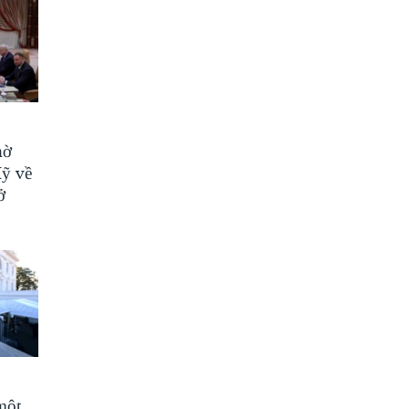
hờ
Mỹ về
ở
một