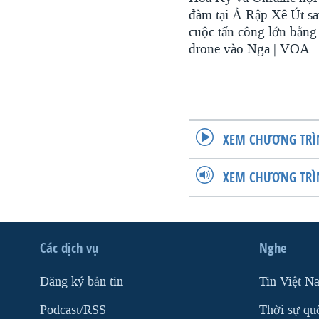
đàm tại Ả Rập Xê Út s
cuộc tấn công lớn bằng
drone vào Nga | VOA
XEM CHƯƠNG TRÌ
XEM CHƯƠNG TRÌ
Các dịch vụ
Nghe
Ðăng ký bản tin
Tin Việt N
Podcast/RSS
Thời sự qu