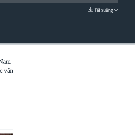
Tải xuống
EMBED
t Nam
ác vấn