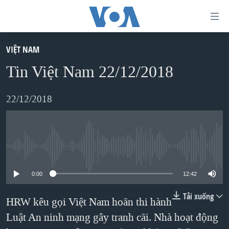
Đường
dẫn
truy
VIỆT NAM
TRANG CHỦ
cập
Tin Việt Nam 22/12/2018
VIỆT NAM
Tới
HOA KỲ
22/12/2018
nội
BIỂN ĐÔNG
dung
THẾ GIỚI
chính
BLOG
Tới
No media source currently available
điều
DIỄN ĐÀN
0:00
12:42
hướng
MỤC
chính
Tải xuống
HRW kêu gọi Việt Nam hoãn thi hành
CHUYÊN ĐỀ
TỰ DO BÁO CHÍ
Đi
Luật An ninh mạng gây tranh cãi. Nhà hoạt động
HỌC TIẾNG ANH
VẠCH TRẦN TIN GIẢ
CHIẾN TRANH THƯƠNG MẠI CỦA MỸ: QUÁ KHỨ VÀ HIỆN
tới