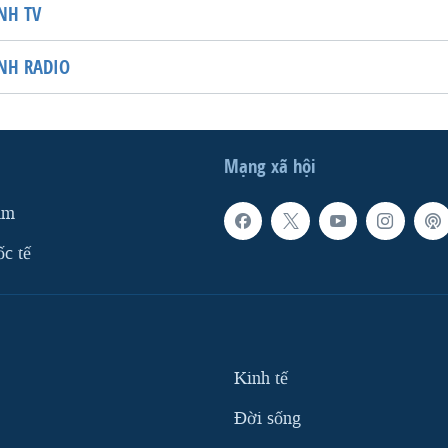
NH TV
NH RADIO
Mạng xã hội
am
ốc tế
Kinh tế
Ðời sống