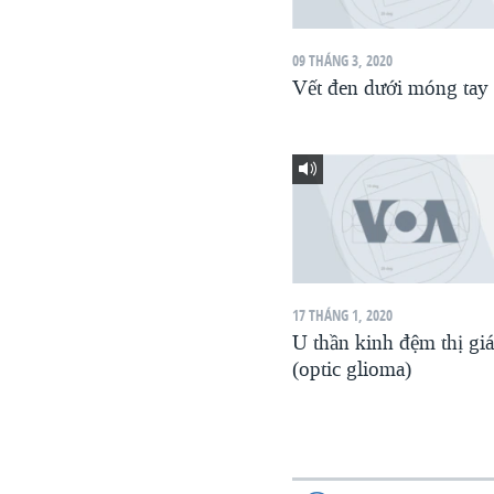
VIỆT NAM
09 THÁNG 3, 2020
NGƯ DÂN VIỆT VÀ LÀN SÓNG
TRỘM HẢI SÂM
Vết đen dưới móng tay
BÊN KIA QUỐC LỘ: TIẾNG VỌNG
TỪ NÔNG THÔN MỸ
QUAN HỆ VIỆT MỸ
17 THÁNG 1, 2020
U thần kinh đệm thị gi
(optic glioma)