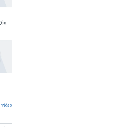
gôn
 video