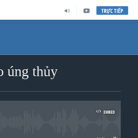
TRỰC TIẾP
o úng thủy
EMBED
lable