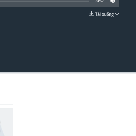
24:52
Tải xuống
EMBED