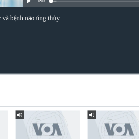
0:00
ác và bệnh não úng thủy