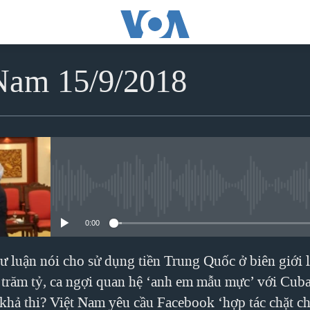
 Nam 15/9/2018
No media source currently avai
0:00
ư luận nói cho sử dụng tiền Trung Quốc ở biên giới l
 trăm tỷ, ca ngợi quan hệ ‘anh em mẫu mực’ với Cub
ó khả thi? Việt Nam yêu cầu Facebook ‘hợp tác chặt c