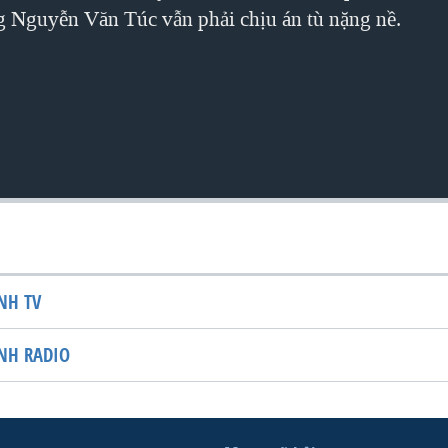
 Nguyễn Văn Túc vẫn phải chịu án tù nặng nề.
NH TV
NH RADIO