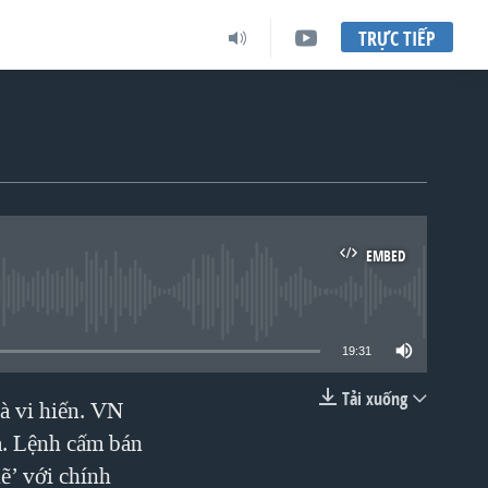
TRỰC TIẾP
EMBED
lable
19:31
Tải xuống
à vi hiến. VN
EMBED
a. Lệnh cấm bán
hẽ’ với chính