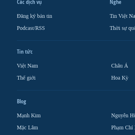
Các dịch vụ
Nghe
VIỆT NAM
Ðăng ký bản tin
Tin Việt N
NGƯ DÂN VIỆT VÀ LÀN SÓNG
TRỘM HẢI SÂM
Podcast/RSS
Thời sự qu
BÊN KIA QUỐC LỘ: TIẾNG VỌNG
TỪ NÔNG THÔN MỸ
Tin tức
QUAN HỆ VIỆT MỸ
Việt Nam
Châu Á
Thế giới
Hoa Kỳ
Blog
Mạnh Kim
Nguyễn H
Mặc Lâm
Phạm Chí