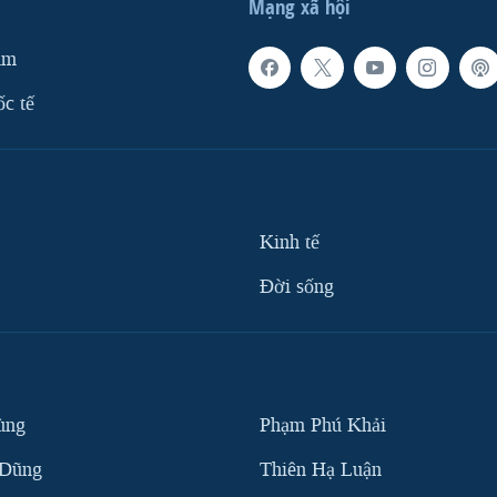
Mạng xã hội
am
ốc tế
Kinh tế
Ðời sống
ùng
Phạm Phú Khải
 Dũng
Thiên Hạ Luận