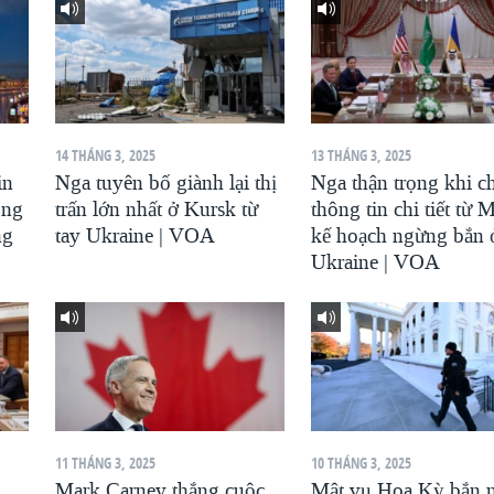
14 THÁNG 3, 2025
13 THÁNG 3, 2025
in
Nga tuyên bố giành lại thị
Nga thận trọng khi c
ông
trấn lớn nhất ở Kursk từ
thông tin chi tiết từ 
ng
tay Ukraine | VOA
kế hoạch ngừng bắn 
Ukraine | VOA
11 THÁNG 3, 2025
10 THÁNG 3, 2025
Mark Carney thắng cuộc
Mật vụ Hoa Kỳ bắn 