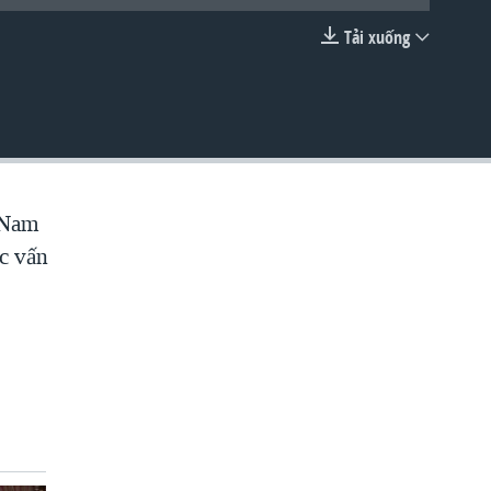
Tải xuống
EMBED
t Nam
ác vấn