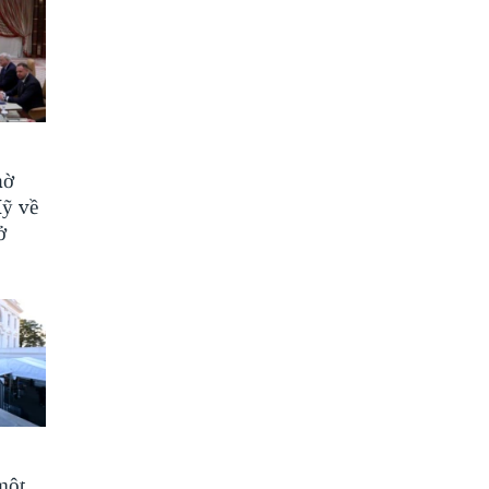
hờ
Mỹ về
ở
một