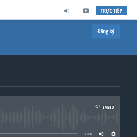
TRỰC TIẾP
Đăng ký
EMBED
lable
30:00