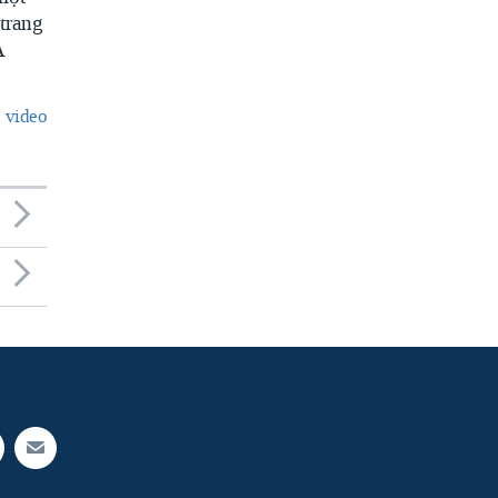
trang
A
 video