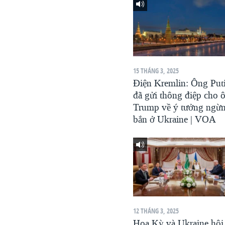
VIỆT NAM
NGƯ DÂN VIỆT VÀ LÀN SÓNG
TRỘM HẢI SÂM
BÊN KIA QUỐC LỘ: TIẾNG VỌNG
TỪ NÔNG THÔN MỸ
15 THÁNG 3, 2025
Điện Kremlin: Ông Put
QUAN HỆ VIỆT MỸ
đã gửi thông điệp cho 
Trump về ý tưởng ngừ
bắn ở Ukraine | VOA
12 THÁNG 3, 2025
Hoa Kỳ và Ukraine hội