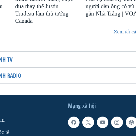
au
đua thay thế Justin
người đàn ông có vũ 
Trudeau làm thủ tướng
gần Nhà Trắng | VO
Canada
Xem tất cả
NH TV
NH RADIO
Mạng xã hội
am
ốc tế