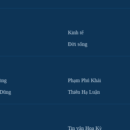
Kinh tế
Ðời sống
ùng
Phạm Phú Khải
 Dũng
Thiên Hạ Luận
Tin vắn Hoa Kỳ