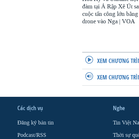
đàm tại Ả Rập Xê Út s
cuộc tấn công lớn bằng
drone vào Nga | VOA
XEM CHƯƠNG TRÌ
XEM CHƯƠNG TRÌ
Các dịch vụ
Nghe
Ðăng ký bản tin
Tin Việt N
Podcast/RSS
Thời sự qu