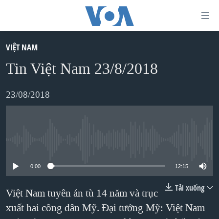
Đường
dẫn
truy
VIỆT NAM
TRANG CHỦ
cập
Tin Việt Nam 23/8/2018
VIỆT NAM
Tới
HOA KỲ
23/08/2018
nội
BIỂN ĐÔNG
dung
THẾ GIỚI
chính
BLOG
Tới
No media source currently available
điều
DIỄN ĐÀN
0:00
12:15
hướng
MỤC
chính
Tải xuống
Việt Nam tuyên án tù 14 năm và trục
CHUYÊN ĐỀ
TỰ DO BÁO CHÍ
Đi
xuất hai công dân Mỹ. Đại tướng Mỹ: Việt Nam
HỌC TIẾNG ANH
VẠCH TRẦN TIN GIẢ
CHIẾN TRANH THƯƠNG MẠI CỦA MỸ: QUÁ KHỨ VÀ HIỆN
tới