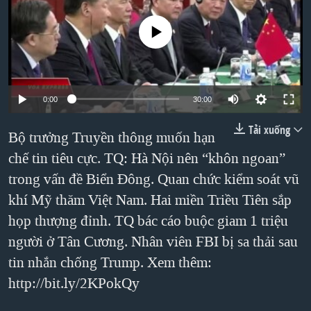
TẠI
VIDEO
"Tìm"
NGƯỜI VIỆT HẢI NGOẠI
No media source currently available
HÀNH TRÌNH BẦU CỬ 2024
NGHE
ĐỜI SỐNG
MỘT NĂM CHIẾN TRANH TẠI DẢI GAZA
KINH TẾ
MẠNG XÃ HỘI
GIẢI MÃ VÀNH ĐAI & CON ĐƯỜNG
KHOA HỌC
0:00
30:00
NGÀY TỊ NẠN THẾ GIỚI
SỨC KHOẺ
Tải xuống
TRỊNH VĨNH BÌNH - NGƯỜI HẠ 'BÊN THẮNG CUỘC'
Bộ trưởng Truyền thông muốn hạn
Ngôn ngữ khác
VĂN HOÁ
GROUND ZERO – XƯA VÀ NAY
chế tin tiêu cực. TQ: Hà Nội nên “khôn ngoan”
THỂ THAO
trong vấn đề Biển Đông. Quan chức kiểm soát vũ
CHI PHÍ CHIẾN TRANH AFGHANISTAN
GIÁO DỤC
khí Mỹ thăm Việt Nam. Hai miền Triều Tiên sắp
CÁC GIÁ TRỊ CỘNG HÒA Ở VIỆT NAM
họp thượng đỉnh. TQ bác cáo buộc giam 1 triệu
THƯỢNG ĐỈNH TRUMP-KIM TẠI VIỆT NAM
người ở Tân Cương. Nhân viên FBI bị sa thải sau
TRỊNH VĨNH BÌNH VS. CHÍNH PHỦ VIỆT NAM
tin nhắn chống Trump. Xem thêm:
NGƯ DÂN VIỆT VÀ LÀN SÓNG TRỘM HẢI SÂM
http://bit.ly/2KPokQy
BÊN KIA QUỐC LỘ: TIẾNG VỌNG TỪ NÔNG THÔN MỸ