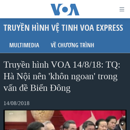
Đường
dẫn
TRUYỀN HÌNH VỆ TINH VOA EXPRESS
truy
TRANG CHỦ
cập
VIỆT NAM
MULTIMEDIA
VỀ CHƯƠNG TRÌNH
Tới
HOA KỲ
nội
Truyền hình VOA 14/8/18: TQ:
BIỂN ĐÔNG
dung
THẾ GIỚI
Hà Nội nên 'khôn ngoan' trong
chính
BLOG
Tới
vấn đề Biển Đông
điều
DIỄN ĐÀN
hướng
14/08/2018
MỤC
chính
CHUYÊN ĐỀ
TỰ DO BÁO CHÍ
Đi
HỌC TIẾNG ANH
VẠCH TRẦN TIN GIẢ
CHIẾN TRANH THƯƠNG MẠI CỦA MỸ: QUÁ KHỨ VÀ HIỆN
tới