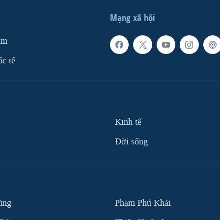
Mạng xã hội
am
ốc tế
Kinh tế
Ðời sống
ùng
Phạm Phú Khải