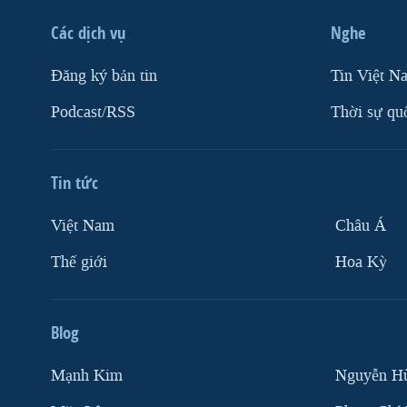
VIỆT NAM
Các dịch vụ
Nghe
NGƯ DÂN VIỆT VÀ LÀN SÓNG
TRỘM HẢI SÂM
Ðăng ký bản tin
Tin Việt N
BÊN KIA QUỐC LỘ: TIẾNG VỌNG
Podcast/RSS
Thời sự qu
TỪ NÔNG THÔN MỸ
QUAN HỆ VIỆT MỸ
Tin tức
Việt Nam
Châu Á
Thế giới
Hoa Kỳ
Blog
Mạnh Kim
Nguyễn H