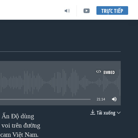
TRỰC TIẾP
EMBED
lable
21:14
Tải xuống
c. Ấn Độ dùng
EMBED
 voi trên đường
 cam Việt Nam.