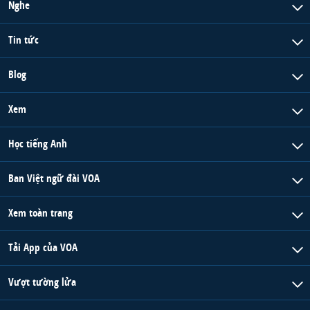
Nghe
Tin tức
Blog
Xem
Học tiếng Anh
Ban Việt ngữ đài VOA
Xem toàn trang
Tải App của VOA
Vượt tường lửa