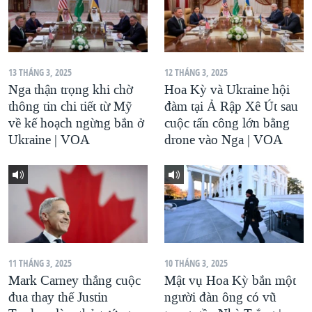
13 THÁNG 3, 2025
12 THÁNG 3, 2025
Nga thận trọng khi chờ
Hoa Kỳ và Ukraine hội
thông tin chi tiết từ Mỹ
đàm tại Ả Rập Xê Út sau
về kế hoạch ngừng bắn ở
cuộc tấn công lớn bằng
Ukraine | VOA
drone vào Nga | VOA
11 THÁNG 3, 2025
10 THÁNG 3, 2025
Mark Carney thắng cuộc
Mật vụ Hoa Kỳ bắn một
đua thay thế Justin
người đàn ông có vũ