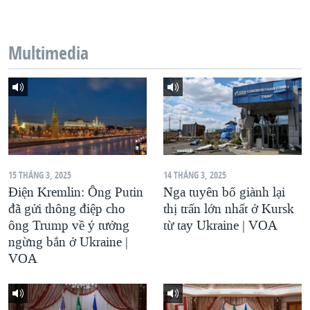
QUAN HỆ VIỆT MỸ
Multimedia
15 THÁNG 3, 2025
14 THÁNG 3, 2025
Điện Kremlin: Ông Putin
Nga tuyên bố giành lại
đã gửi thông điệp cho
thị trấn lớn nhất ở Kursk
ông Trump về ý tưởng
từ tay Ukraine | VOA
ngừng bắn ở Ukraine |
VOA