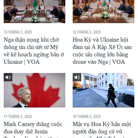
13 THÁNG 3, 2025
12 THÁNG 3, 2025
Nga thận trọng khi chờ
Hoa Kỳ và Ukraine hội
thông tin chi tiết từ Mỹ
đàm tại Ả Rập Xê Út sau
về kế hoạch ngừng bắn ở
cuộc tấn công lớn bằng
Ukraine | VOA
drone vào Nga | VOA
11 THÁNG 3, 2025
10 THÁNG 3, 2025
Mark Carney thắng cuộc
Mật vụ Hoa Kỳ bắn một
đua thay thế Justin
người đàn ông có vũ