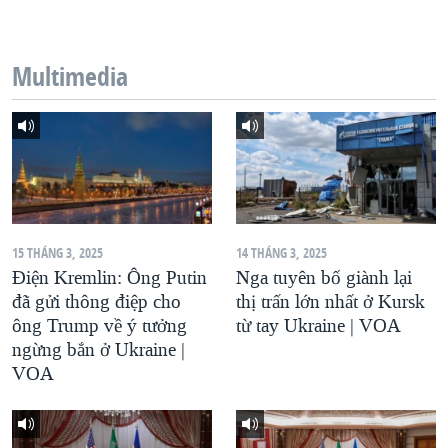
QUAN HỆ VIỆT MỸ
Multimedia
15 THÁNG 3, 2025
14 THÁNG 3, 2025
Điện Kremlin: Ông Putin
Nga tuyên bố giành lại
đã gửi thông điệp cho
thị trấn lớn nhất ở Kursk
ông Trump về ý tưởng
từ tay Ukraine | VOA
ngừng bắn ở Ukraine |
VOA