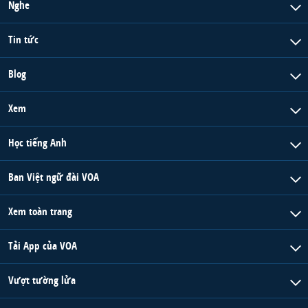
Nghe
Tin tức
Blog
Xem
Học tiếng Anh
Ban Việt ngữ đài VOA
Xem toàn trang
Tải App của VOA
Vượt tường lửa