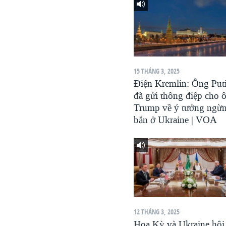
VIỆT NAM
NGƯ DÂN VIỆT VÀ LÀN SÓNG
TRỘM HẢI SÂM
BÊN KIA QUỐC LỘ: TIẾNG VỌNG
TỪ NÔNG THÔN MỸ
15 THÁNG 3, 2025
Điện Kremlin: Ông Put
QUAN HỆ VIỆT MỸ
đã gửi thông điệp cho 
Trump về ý tưởng ngừ
bắn ở Ukraine | VOA
12 THÁNG 3, 2025
Hoa Kỳ và Ukraine hội