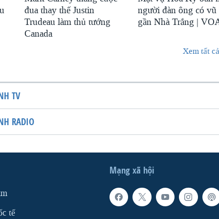
au
đua thay thế Justin
người đàn ông có vũ 
Trudeau làm thủ tướng
gần Nhà Trắng | VO
Canada
Xem tất cả
NH TV
NH RADIO
Mạng xã hội
am
ốc tế