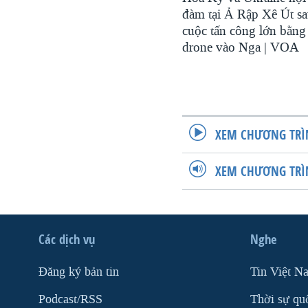
đàm tại Ả Rập Xê Út s
cuộc tấn công lớn bằng
drone vào Nga | VOA
XEM CHƯƠNG TRÌ
XEM CHƯƠNG TRÌ
Các dịch vụ
Nghe
Ðăng ký bản tin
Tin Việt N
Podcast/RSS
Thời sự qu