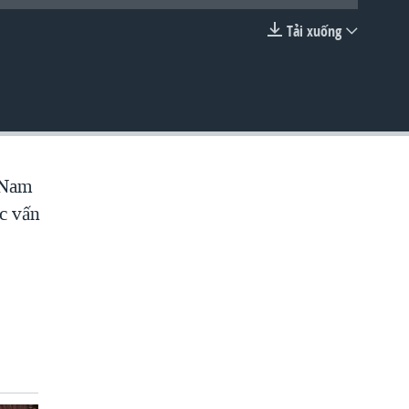
Tải xuống
EMBED
t Nam
ác vấn