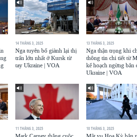
14 THÁNG 3, 2025
13 THÁNG 3, 2025
in
Nga tuyên bố giành lại thị
Nga thận trọng khi c
ông
trấn lớn nhất ở Kursk từ
thông tin chi tiết từ 
ng
tay Ukraine | VOA
kế hoạch ngừng bắn 
Ukraine | VOA
11 THÁNG 3, 2025
10 THÁNG 3, 2025
Mark Carney thắng cuộc
Mật vụ Hoa Kỳ bắn 