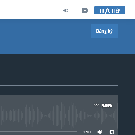
TRỰC TIẾP
Đăng ký
EMBED
lable
30:00