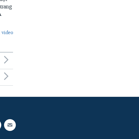
trang
A
 video