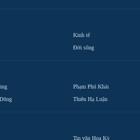
Kinh tế
Ðời sống
ùng
Phạm Phú Khải
 Dũng
Thiên Hạ Luận
Tin vắn Hoa Kỳ