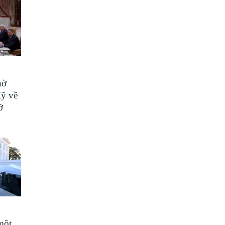
hờ
Mỹ về
ở
một