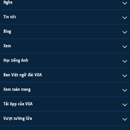
Nghe
Tin tức
Blog
Xem
Học tiếng Anh
Ban Việt ngữ đài VOA
Xem toàn trang
Tải App của VOA
Vượt tường lửa