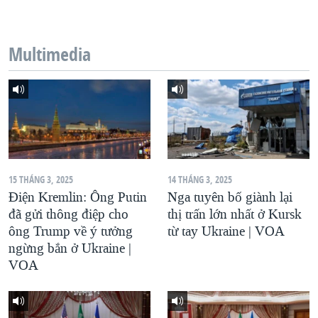
QUAN HỆ VIỆT MỸ
Multimedia
15 THÁNG 3, 2025
14 THÁNG 3, 2025
Điện Kremlin: Ông Putin
Nga tuyên bố giành lại
đã gửi thông điệp cho
thị trấn lớn nhất ở Kursk
ông Trump về ý tưởng
từ tay Ukraine | VOA
ngừng bắn ở Ukraine |
VOA