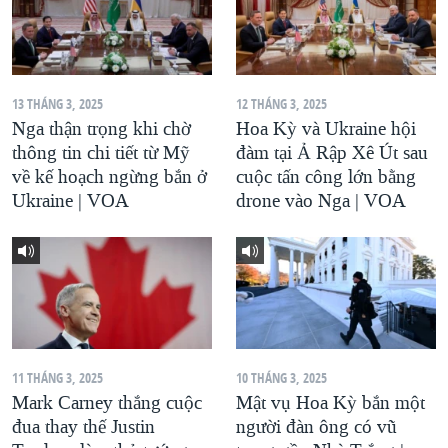
13 THÁNG 3, 2025
12 THÁNG 3, 2025
Nga thận trọng khi chờ
Hoa Kỳ và Ukraine hội
thông tin chi tiết từ Mỹ
đàm tại Ả Rập Xê Út sau
về kế hoạch ngừng bắn ở
cuộc tấn công lớn bằng
Ukraine | VOA
drone vào Nga | VOA
11 THÁNG 3, 2025
10 THÁNG 3, 2025
Mark Carney thắng cuộc
Mật vụ Hoa Kỳ bắn một
đua thay thế Justin
người đàn ông có vũ