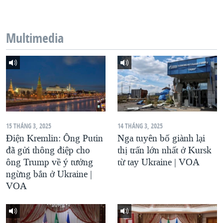
QUAN HỆ VIỆT MỸ
Multimedia
15 THÁNG 3, 2025
14 THÁNG 3, 2025
Điện Kremlin: Ông Putin
Nga tuyên bố giành lại
đã gửi thông điệp cho
thị trấn lớn nhất ở Kursk
ông Trump về ý tưởng
từ tay Ukraine | VOA
ngừng bắn ở Ukraine |
VOA