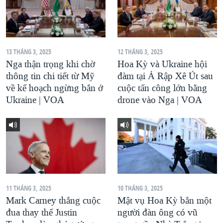
13 THÁNG 3, 2025
12 THÁNG 3, 2025
Nga thận trọng khi chờ
Hoa Kỳ và Ukraine hội
thông tin chi tiết từ Mỹ
đàm tại Ả Rập Xê Út sau
về kế hoạch ngừng bắn ở
cuộc tấn công lớn bằng
Ukraine | VOA
drone vào Nga | VOA
11 THÁNG 3, 2025
10 THÁNG 3, 2025
Mark Carney thắng cuộc
Mật vụ Hoa Kỳ bắn một
đua thay thế Justin
người đàn ông có vũ