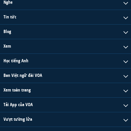
Nghe
Tin tức
Blog
Xem
Học tiếng Anh
Ban Việt ngữ đài VOA
Xem toàn trang
Tải App của VOA
Vượt tường lửa