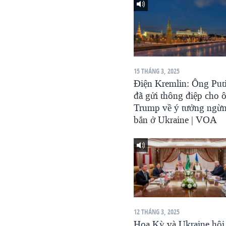
VIỆT NAM
NGƯ DÂN VIỆT VÀ LÀN SÓNG
TRỘM HẢI SÂM
BÊN KIA QUỐC LỘ: TIẾNG VỌNG
TỪ NÔNG THÔN MỸ
15 THÁNG 3, 2025
Điện Kremlin: Ông Put
QUAN HỆ VIỆT MỸ
đã gửi thông điệp cho 
Trump về ý tưởng ngừ
bắn ở Ukraine | VOA
12 THÁNG 3, 2025
Hoa Kỳ và Ukraine hội