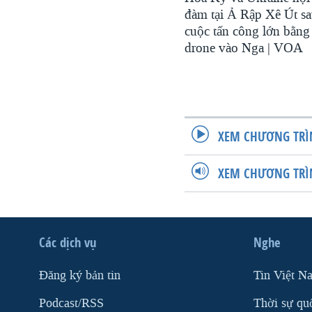
đàm tại Ả Rập Xê Út s
cuộc tấn công lớn bằng
drone vào Nga | VOA
XEM CHƯƠNG TRÌ
XEM CHƯƠNG TRÌ
Các dịch vụ
Nghe
Ðăng ký bản tin
Tin Việt N
Podcast/RSS
Thời sự qu