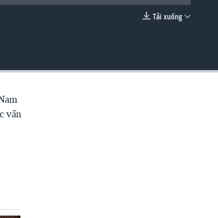
Tải xuống
EMBED
t Nam
ác vấn