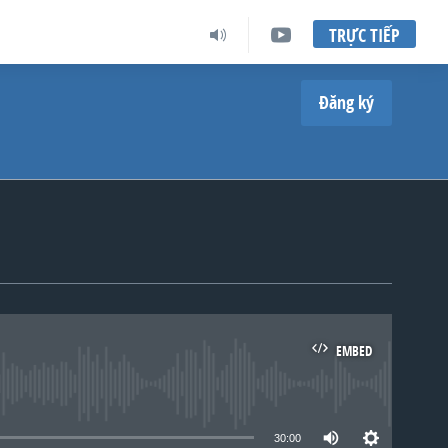
TRỰC TIẾP
Đăng ký
EMBED
lable
30:00