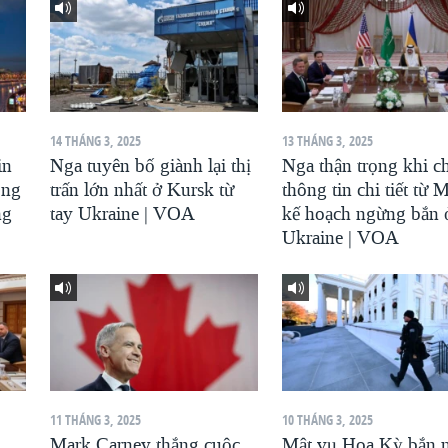
14 THÁNG 3, 2025
13 THÁNG 3, 2025
in
Nga tuyên bố giành lại thị
Nga thận trọng khi c
ông
trấn lớn nhất ở Kursk từ
thông tin chi tiết từ 
ng
tay Ukraine | VOA
kế hoạch ngừng bắn 
Ukraine | VOA
11 THÁNG 3, 2025
10 THÁNG 3, 2025
Mark Carney thắng cuộc
Mật vụ Hoa Kỳ bắn 