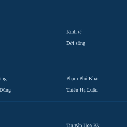
Kinh tế
Ðời sống
ùng
Phạm Phú Khải
 Dũng
Thiên Hạ Luận
Tin vắn Hoa Kỳ