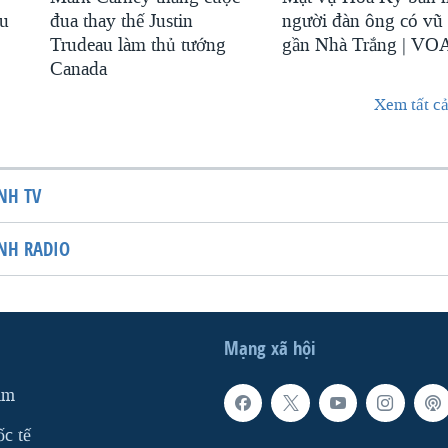
au
đua thay thế Justin
người đàn ông có vũ 
Trudeau làm thủ tướng
gần Nhà Trắng | VO
Canada
Xem tất cả
NH TV
NH RADIO
Mạng xã hội
am
ốc tế