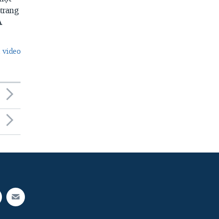
trang
A
 video