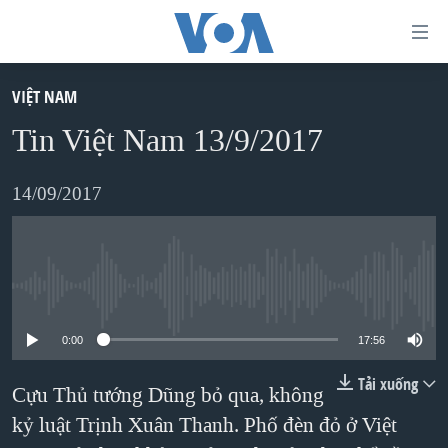
Đường
dẫn
truy
VIỆT NAM
TRANG CHỦ
cập
Tin Việt Nam 13/9/2017
VIỆT NAM
Tới
HOA KỲ
14/09/2017
nội
BIỂN ĐÔNG
dung
THẾ GIỚI
chính
BLOG
Tới
No media source currently available
điều
DIỄN ĐÀN
0:00
17:56
hướng
MỤC
chính
Tải xuống
Cựu Thủ tướng Dũng bỏ qua, không
CHUYÊN ĐỀ
TỰ DO BÁO CHÍ
Đi
kỷ luật Trịnh Xuân Thanh. Phố đèn đỏ ở Việt
HỌC TIẾNG ANH
VẠCH TRẦN TIN GIẢ
CHIẾN TRANH THƯƠNG MẠI CỦA MỸ: QUÁ KHỨ VÀ HIỆN
tới