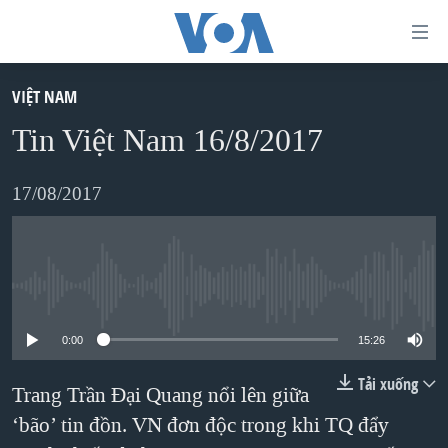
Đường
dẫn
truy
VIỆT NAM
TRANG CHỦ
cập
Tin Việt Nam 16/8/2017
VIỆT NAM
Tới
HOA KỲ
17/08/2017
nội
BIỂN ĐÔNG
dung
THẾ GIỚI
chính
BLOG
Tới
No media source currently available
điều
DIỄN ĐÀN
0:00
15:26
hướng
MỤC
chính
Tải xuống
Trang Trần Đại Quang nổi lên giữa
CHUYÊN ĐỀ
TỰ DO BÁO CHÍ
Đi
‘bão’ tin đồn. VN đơn độc trong khi TQ đẩy
HỌC TIẾNG ANH
VẠCH TRẦN TIN GIẢ
CHIẾN TRANH THƯƠNG MẠI CỦA MỸ: QUÁ KHỨ VÀ HIỆN
tới