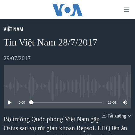
Đường
dẫn
truy
VIỆT NAM
TRANG CHỦ
cập
Tin Việt Nam 28/7/2017
VIỆT NAM
Tới
HOA KỲ
29/07/2017
nội
BIỂN ĐÔNG
dung
THẾ GIỚI
chính
BLOG
Tới
No media source currently available
điều
DIỄN ĐÀN
0:00
15:06
hướng
MỤC
chính
Tải xuống
Bộ trưởng Quốc phòng Việt Nam gặp
CHUYÊN ĐỀ
TỰ DO BÁO CHÍ
Đi
Osius sau vụ rút giàn khoan Repsol. LHQ lên án
HỌC TIẾNG ANH
VẠCH TRẦN TIN GIẢ
CHIẾN TRANH THƯƠNG MẠI CỦA MỸ: QUÁ KHỨ VÀ HIỆN
tới