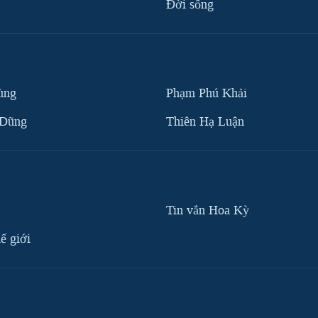
Ðời sống
ùng
Phạm Phú Khải
 Dũng
Thiên Hạ Luận
Tin vắn Hoa Kỳ
ế giới