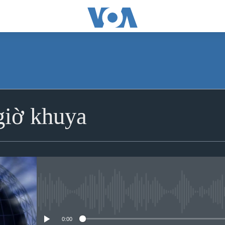
iờ khuya
No media source currently avai
0:00