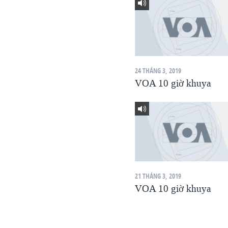
VIỆT NAM
NGƯ DÂN VIỆT VÀ LÀN SÓNG
TRỘM HẢI SÂM
BÊN KIA QUỐC LỘ: TIẾNG VỌNG
TỪ NÔNG THÔN MỸ
24 THÁNG 3, 2019
VOA 10 giờ khuya
QUAN HỆ VIỆT MỸ
21 THÁNG 3, 2019
VOA 10 giờ khuya