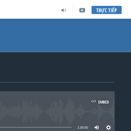
TRỰC TIẾP
EMBED
lable
1:00:00