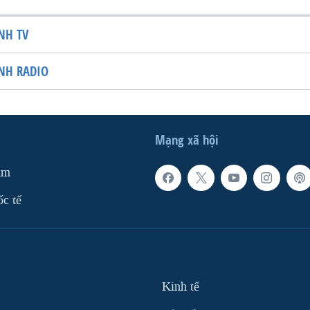
NH TV
NH RADIO
Mạng xã hội
am
ốc tế
Kinh tế