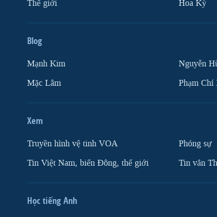
Thế giới
Hoa Kỳ
Blog
Mạnh Kim
Nguyễn H
Mặc Lâm
Phạm Chí
Xem
Truyền hình vệ tinh VOA
Phóng sự
Tin Việt Nam, biển Đông, thế giới
Tin vắn Th
Học tiếng Anh