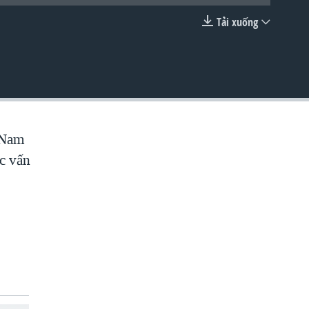
Tải xuống
EMBED
t Nam
ác vấn