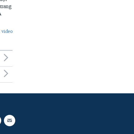
trang
A
 video