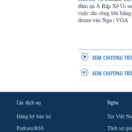
đàm tại Ả Rập Xê Út s
cuộc tấn công lớn bằng
drone vào Nga | VOA
XEM CHƯƠNG TRÌ
XEM CHƯƠNG TRÌ
Các dịch vụ
Nghe
Ðăng ký bản tin
Tin Việt N
Podcast/RSS
Thời sự qu