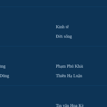
Kinh tế
Ðời sống
ùng
Phạm Phú Khải
 Dũng
Thiên Hạ Luận
Tin vắn Hoa Kỳ