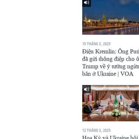
VIỆT NAM
NGƯ DÂN VIỆT VÀ LÀN SÓNG
TRỘM HẢI SÂM
BÊN KIA QUỐC LỘ: TIẾNG VỌNG
TỪ NÔNG THÔN MỸ
15 THÁNG 3, 2025
Điện Kremlin: Ông Put
QUAN HỆ VIỆT MỸ
đã gửi thông điệp cho 
Trump về ý tưởng ngừ
bắn ở Ukraine | VOA
12 THÁNG 3, 2025
Hoa Kỳ và Ukraine hội