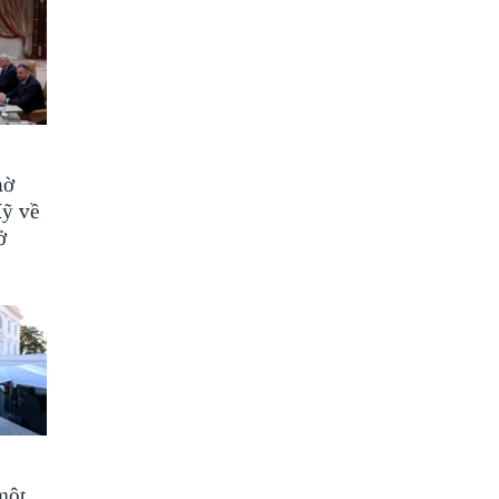
hờ
Mỹ về
ở
một