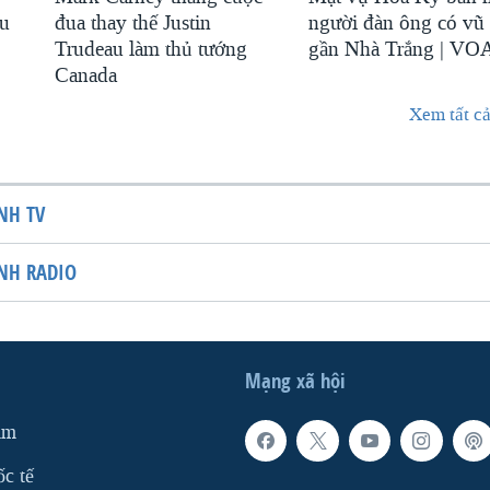
au
đua thay thế Justin
người đàn ông có vũ 
Trudeau làm thủ tướng
gần Nhà Trắng | VO
Canada
Xem tất cả
NH TV
NH RADIO
Mạng xã hội
am
ốc tế