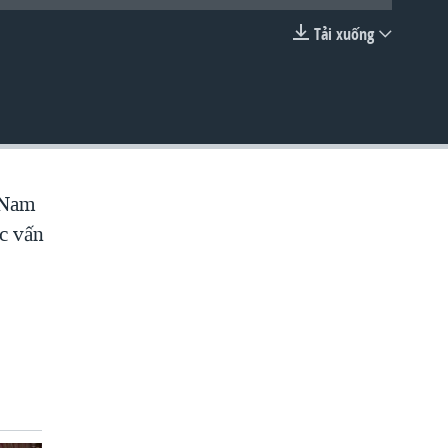
Tải xuống
EMBED
t Nam
ác vấn