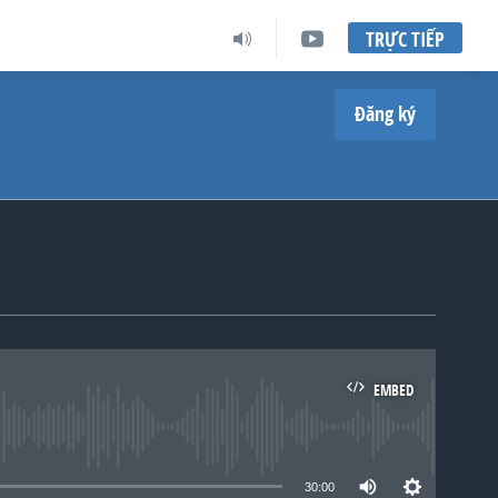
TRỰC TIẾP
Đăng ký
EMBED
lable
30:00