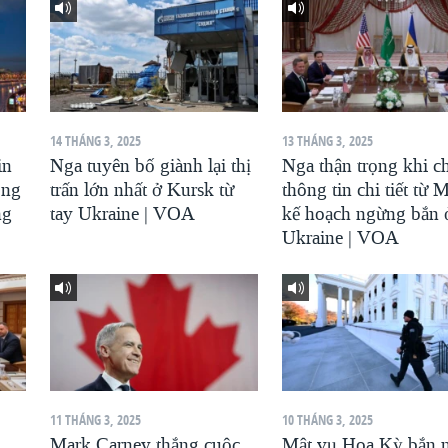
14 THÁNG 3, 2025
13 THÁNG 3, 2025
in
Nga tuyên bố giành lại thị
Nga thận trọng khi c
ông
trấn lớn nhất ở Kursk từ
thông tin chi tiết từ 
ng
tay Ukraine | VOA
kế hoạch ngừng bắn 
Ukraine | VOA
11 THÁNG 3, 2025
10 THÁNG 3, 2025
Mark Carney thắng cuộc
Mật vụ Hoa Kỳ bắn 