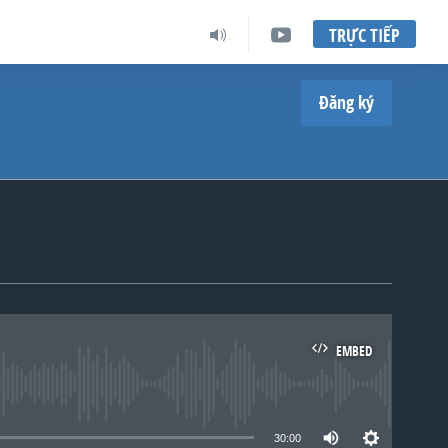
TRỰC TIẾP
Đăng ký
EMBED
lable
30:00