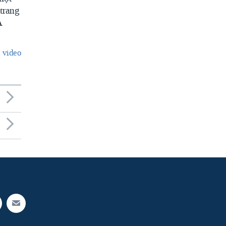
trang
A
 video