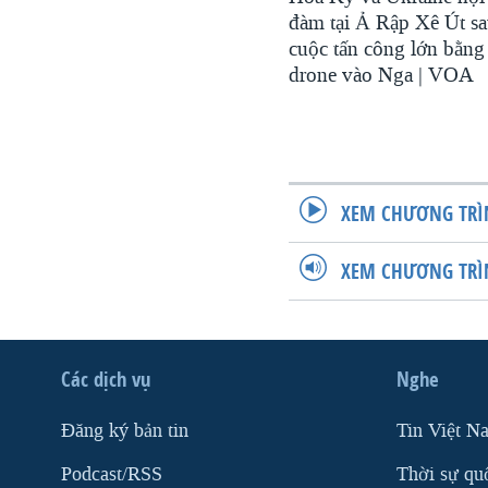
đàm tại Ả Rập Xê Út s
cuộc tấn công lớn bằng
drone vào Nga | VOA
XEM CHƯƠNG TRÌ
XEM CHƯƠNG TRÌ
Các dịch vụ
Nghe
Ðăng ký bản tin
Tin Việt N
Podcast/RSS
Thời sự qu