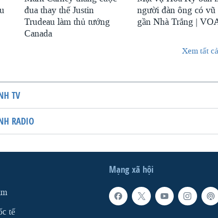
au
đua thay thế Justin
người đàn ông có vũ 
Trudeau làm thủ tướng
gần Nhà Trắng | VO
Canada
Xem tất cả
NH TV
NH RADIO
Mạng xã hội
am
ốc tế