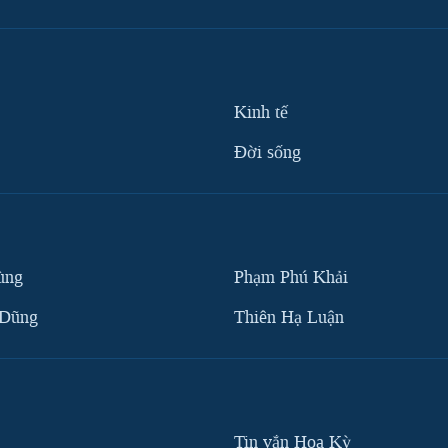
Kinh tế
Ðời sống
ùng
Phạm Phú Khải
 Dũng
Thiên Hạ Luận
Tin vắn Hoa Kỳ