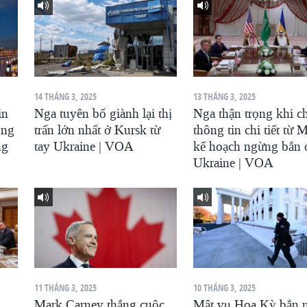
14 THÁNG 3, 2025
13 THÁNG 3, 2025
in
Nga tuyên bố giành lại thị
Nga thận trọng khi c
ông
trấn lớn nhất ở Kursk từ
thông tin chi tiết từ 
ng
tay Ukraine | VOA
kế hoạch ngừng bắn 
Ukraine | VOA
11 THÁNG 3, 2025
10 THÁNG 3, 2025
Mark Carney thắng cuộc
Mật vụ Hoa Kỳ bắn 