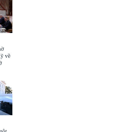
hờ
Mỹ về
ở
một