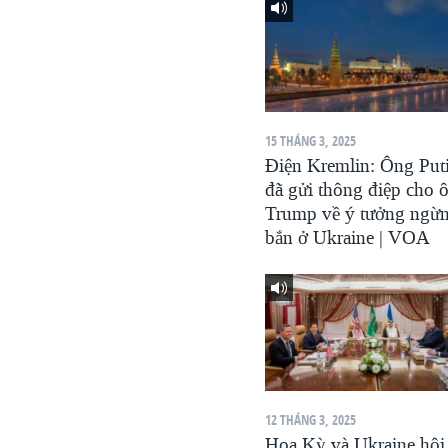
VIỆT NAM
NGƯ DÂN VIỆT VÀ LÀN SÓNG
TRỘM HẢI SÂM
BÊN KIA QUỐC LỘ: TIẾNG VỌNG
TỪ NÔNG THÔN MỸ
15 THÁNG 3, 2025
Điện Kremlin: Ông Put
QUAN HỆ VIỆT MỸ
đã gửi thông điệp cho 
Trump về ý tưởng ngừ
bắn ở Ukraine | VOA
12 THÁNG 3, 2025
Hoa Kỳ và Ukraine hội