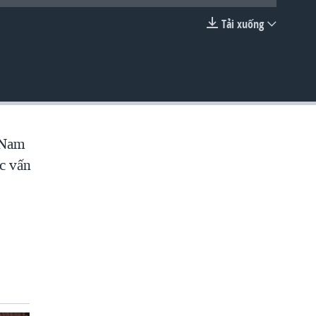
Tải xuống
EMBED
t Nam
ác vấn