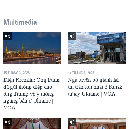
QUAN HỆ VIỆT MỸ
Multimedia
15 THÁNG 3, 2025
14 THÁNG 3, 2025
Điện Kremlin: Ông Putin
Nga tuyên bố giành lại
đã gửi thông điệp cho
thị trấn lớn nhất ở Kursk
ông Trump về ý tưởng
từ tay Ukraine | VOA
ngừng bắn ở Ukraine |
VOA