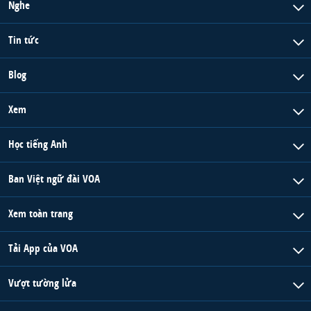
Nghe
Tin tức
Blog
Xem
Học tiếng Anh
Ban Việt ngữ đài VOA
Xem toàn trang
Tải App của VOA
Vượt tường lửa