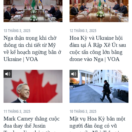
13 THÁNG 3, 2025
12 THÁNG 3, 2025
Nga thận trọng khi chờ
Hoa Kỳ và Ukraine hội
thông tin chi tiết từ Mỹ
đàm tại Ả Rập Xê Út sau
về kế hoạch ngừng bắn ở
cuộc tấn công lớn bằng
Ukraine | VOA
drone vào Nga | VOA
11 THÁNG 3, 2025
10 THÁNG 3, 2025
Mark Carney thắng cuộc
Mật vụ Hoa Kỳ bắn một
đua thay thế Justin
người đàn ông có vũ