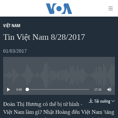
Đường
dẫn
truy
VIỆT NAM
TRANG CHỦ
cập
Tin Việt Nam 8/28/2017
VIỆT NAM
Tới
HOA KỲ
01/03/2017
nội
BIỂN ĐÔNG
dung
THẾ GIỚI
chính
BLOG
Tới
No media source currently available
điều
DIỄN ĐÀN
0:00
17:15
hướng
MỤC
chính
Tải xuống
Đoàn Thị Hương có thể bị tử hình -
CHUYÊN ĐỀ
TỰ DO BÁO CHÍ
Đi
Việt Nam làm gì? Nhật Hoàng đến Việt Nam 'tăng
HỌC TIẾNG ANH
VẠCH TRẦN TIN GIẢ
CHIẾN TRANH THƯƠNG MẠI CỦA MỸ: QUÁ KHỨ VÀ HIỆN
tới