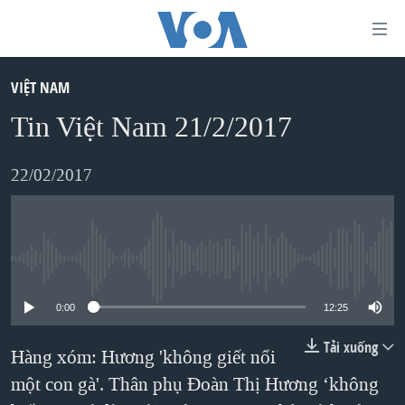
Đường
dẫn
truy
VIỆT NAM
TRANG CHỦ
cập
Tin Việt Nam 21/2/2017
VIỆT NAM
Tới
HOA KỲ
22/02/2017
nội
BIỂN ĐÔNG
dung
THẾ GIỚI
chính
BLOG
Tới
No media source currently available
điều
DIỄN ĐÀN
0:00
12:25
hướng
MỤC
chính
Tải xuống
Hàng xóm: Hương 'không giết nổi
CHUYÊN ĐỀ
TỰ DO BÁO CHÍ
Đi
một con gà'. Thân phụ Đoàn Thị Hương ‘không
HỌC TIẾNG ANH
VẠCH TRẦN TIN GIẢ
CHIẾN TRANH THƯƠNG MẠI CỦA MỸ: QUÁ KHỨ VÀ HIỆN
tới