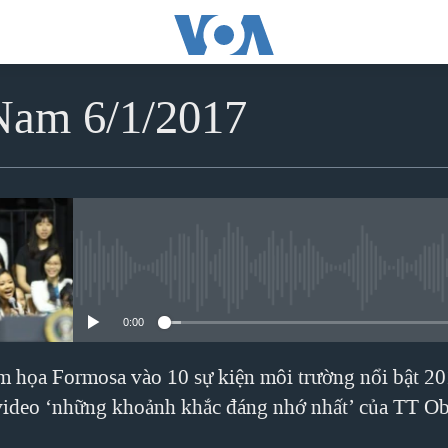
 Nam 6/1/2017
No media source currently avai
0:00
m họa Formosa vào 10 sự kiện môi trường nổi bật 20
 video ‘những khoảnh khắc đáng nhớ nhất’ của TT O