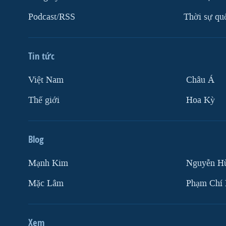
VIỆT NAM
Podcast/RSS
Thời sự qu
NGƯ DÂN VIỆT VÀ LÀN SÓNG
TRỘM HẢI SÂM
Tin tức
BÊN KIA QUỐC LỘ: TIẾNG VỌNG
TỪ NÔNG THÔN MỸ
Việt Nam
Châu Á
QUAN HỆ VIỆT MỸ
Thế giới
Hoa Kỳ
Blog
Mạnh Kim
Nguyễn H
Mặc Lâm
Phạm Chí
Xem