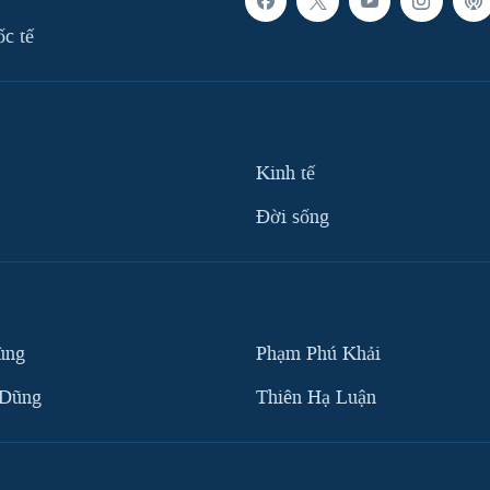
ốc tế
Kinh tế
Ðời sống
ùng
Phạm Phú Khải
 Dũng
Thiên Hạ Luận