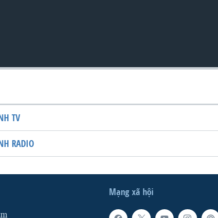
NH TV
NH RADIO
Mạng xã hội
am