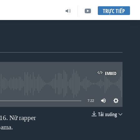
TRỰC TIẾP
EMBED
lable
7:22
Tải xuống
16. Nữ rapper
EMBED
bama.