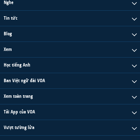
Nghe
Tin tức
Blog
Xem
Học tiếng Anh
Ban Việt ngữ đài VOA
Xem toàn trang
Tải App của VOA
Vượt tường lửa