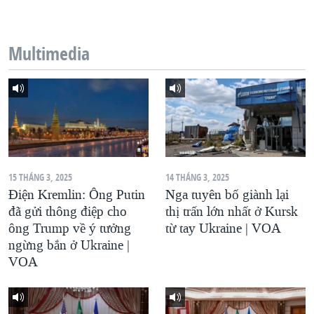
QUAN HỆ VIỆT MỸ
Multimedia
15 THÁNG 3, 2025
14 THÁNG 3, 2025
Điện Kremlin: Ông Putin
Nga tuyên bố giành lại
đã gửi thông điệp cho
thị trấn lớn nhất ở Kursk
ông Trump về ý tưởng
từ tay Ukraine | VOA
ngừng bắn ở Ukraine |
VOA