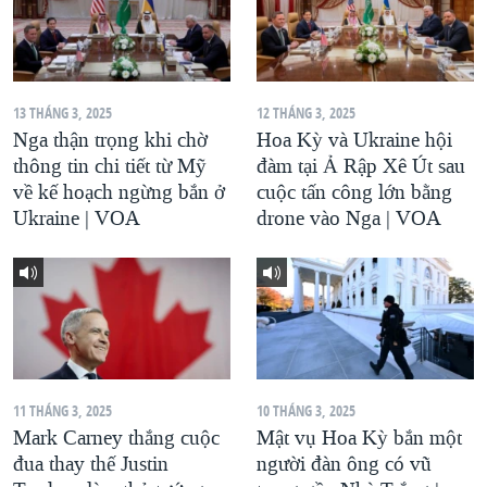
13 THÁNG 3, 2025
12 THÁNG 3, 2025
Nga thận trọng khi chờ
Hoa Kỳ và Ukraine hội
thông tin chi tiết từ Mỹ
đàm tại Ả Rập Xê Út sau
về kế hoạch ngừng bắn ở
cuộc tấn công lớn bằng
Ukraine | VOA
drone vào Nga | VOA
11 THÁNG 3, 2025
10 THÁNG 3, 2025
Mark Carney thắng cuộc
Mật vụ Hoa Kỳ bắn một
đua thay thế Justin
người đàn ông có vũ