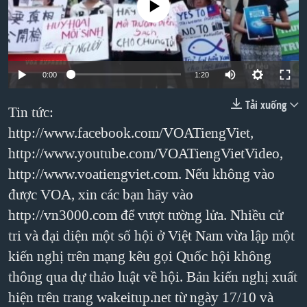
No media source currently available
TẠI
VIDEO
"Tìm"
NGƯỜI VIỆT HẢI NGOẠI
HÀNH TRÌNH BẦU CỬ 2024
NGHE
ĐỜI SỐNG
MỘT NĂM CHIẾN TRANH TẠI DẢI GAZA
KINH TẾ
MẠNG XÃ HỘI
0:00
1:20
GIẢI MÃ VÀNH ĐAI & CON ĐƯỜNG
KHOA HỌC
NGÀY TỊ NẠN THẾ GIỚI
Tải xuống
Tin tức:
SỨC KHOẺ
TRỊNH VĨNH BÌNH - NGƯỜI HẠ 'BÊN THẮNG CUỘC'
http://www.facebook.com/VOATiengViet,
Ngôn ngữ khác
VĂN HOÁ
http://www.youtube.com/VOATiengVietVideo,
GROUND ZERO – XƯA VÀ NAY
THỂ THAO
http://www.voatiengviet.com. Nếu không vào
CHI PHÍ CHIẾN TRANH AFGHANISTAN
GIÁO DỤC
được VOA, xin các bạn hãy vào
CÁC GIÁ TRỊ CỘNG HÒA Ở VIỆT NAM
http://vn3000.com để vượt tường lửa. Nhiều cử
THƯỢNG ĐỈNH TRUMP-KIM TẠI VIỆT NAM
tri và đại diện một số hội ở Việt Nam vừa lập một
TRỊNH VĨNH BÌNH VS. CHÍNH PHỦ VIỆT NAM
kiến nghị trên mạng kêu gọi Quốc hội không
thông qua dự thảo luật về hội. Bản kiến nghị xuất
NGƯ DÂN VIỆT VÀ LÀN SÓNG TRỘM HẢI SÂM
hiện trên trang wakeitup.net từ ngày 17/10 và
BÊN KIA QUỐC LỘ: TIẾNG VỌNG TỪ NÔNG THÔN MỸ