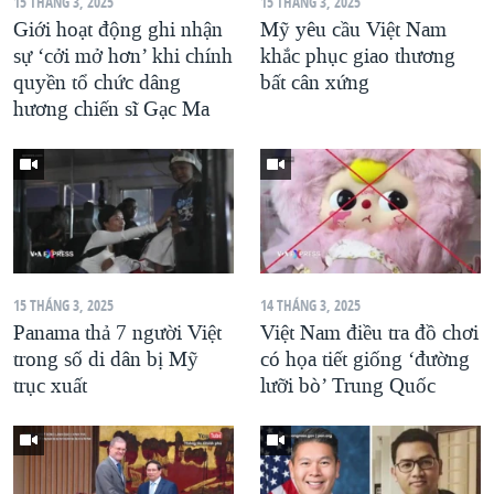
15 THÁNG 3, 2025
15 THÁNG 3, 2025
Giới hoạt động ghi nhận
Mỹ yêu cầu Việt Nam
sự ‘cởi mở hơn’ khi chính
khắc phục giao thương
quyền tổ chức dâng
bất cân xứng
hương chiến sĩ Gạc Ma
15 THÁNG 3, 2025
14 THÁNG 3, 2025
Panama thả 7 người Việt
Việt Nam điều tra đồ chơi
trong số di dân bị Mỹ
có họa tiết giống ‘đường
trục xuất
lưỡi bò’ Trung Quốc