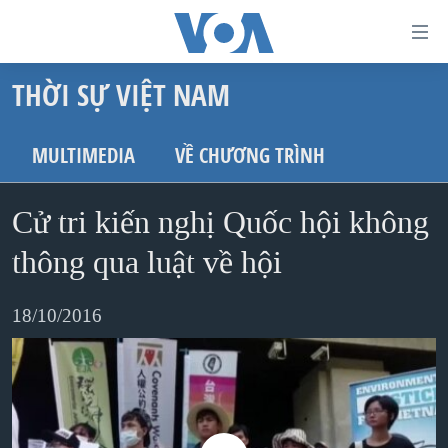
Đường
dẫn
THỜI SỰ VIỆT NAM
truy
TRANG CHỦ
cập
VIỆT NAM
MULTIMEDIA
VỀ CHƯƠNG TRÌNH
Tới
HOA KỲ
nội
Cử tri kiến nghị Quốc hội không
BIỂN ĐÔNG
dung
THẾ GIỚI
thông qua luật về hội
chính
BLOG
Tới
18/10/2016
điều
DIỄN ĐÀN
hướng
MỤC
chính
CHUYÊN ĐỀ
TỰ DO BÁO CHÍ
Đi
HỌC TIẾNG ANH
VẠCH TRẦN TIN GIẢ
CHIẾN TRANH THƯƠNG MẠI CỦA MỸ: QUÁ KHỨ VÀ HIỆN
tới