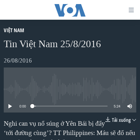
Đường
dẫn
truy
VIỆT NAM
TRANG CHỦ
cập
Tin Việt Nam 25/8/2016
VIỆT NAM
Tới
HOA KỲ
26/08/2016
nội
BIỂN ĐÔNG
dung
THẾ GIỚI
chính
BLOG
Tới
No media source currently available
điều
DIỄN ĐÀN
0:00
5:24
hướng
MỤC
chính
Tải xuống
Nghi can vụ nổ súng ở Yên Bái bị đẩy
CHUYÊN ĐỀ
TỰ DO BÁO CHÍ
Đi
‘tới đường cùng’? TT Philippines: Máu sẽ đổ nếu
HỌC TIẾNG ANH
VẠCH TRẦN TIN GIẢ
CHIẾN TRANH THƯƠNG MẠI CỦA MỸ: QUÁ KHỨ VÀ HIỆN
tới