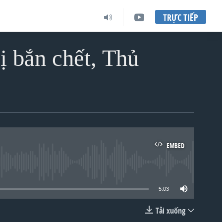
TRỰC TIẾP
ị bắn chết, Thủ
EMBED
lable
5:03
Tải xuống
EMBED