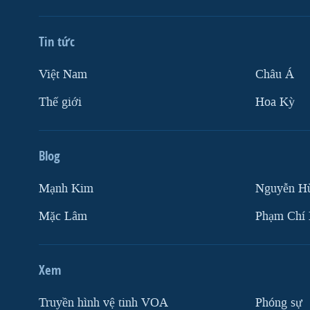
VIỆT NAM
NGƯ DÂN VIỆT VÀ LÀN SÓNG
Tin tức
TRỘM HẢI SÂM
Việt Nam
Châu Á
BÊN KIA QUỐC LỘ: TIẾNG VỌNG
TỪ NÔNG THÔN MỸ
Thế giới
Hoa Kỳ
QUAN HỆ VIỆT MỸ
Blog
Mạnh Kim
Nguyễn H
Mặc Lâm
Phạm Chí
Xem
Truyền hình vệ tinh VOA
Phóng sự