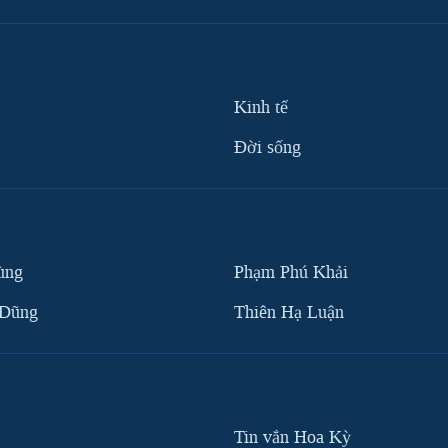
Kinh tế
Ðời sống
ùng
Phạm Phú Khải
 Dũng
Thiên Hạ Luận
Tin vắn Hoa Kỳ