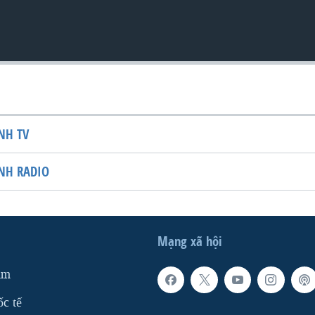
NH TV
NH RADIO
Mạng xã hội
am
ốc tế