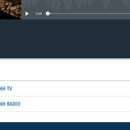
No media source currently avai
0:00
NH TV
NH RADIO