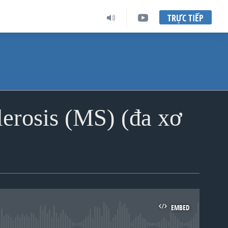
TRỰC TIẾP
lerosis (MS) (đa xơ
EMBED