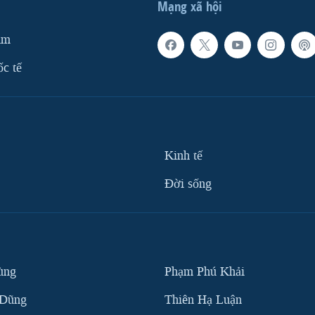
Mạng xã hội
am
ốc tế
Kinh tế
Ðời sống
ùng
Phạm Phú Khải
 Dũng
Thiên Hạ Luận