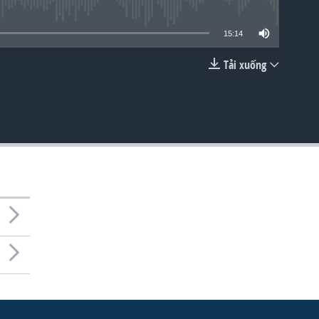
lable
15:14
Tải xuống
EMBED