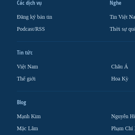
Các dịch vụ
Nghe
VIỆT NAM
Ðăng ký bản tin
Tin Việt N
NGƯ DÂN VIỆT VÀ LÀN SÓNG
TRỘM HẢI SÂM
Podcast/RSS
Thời sự qu
BÊN KIA QUỐC LỘ: TIẾNG VỌNG
TỪ NÔNG THÔN MỸ
QUAN HỆ VIỆT MỸ
Tin tức
Việt Nam
Châu Á
Thế giới
Hoa Kỳ
Blog
Mạnh Kim
Nguyễn H
Mặc Lâm
Phạm Chí